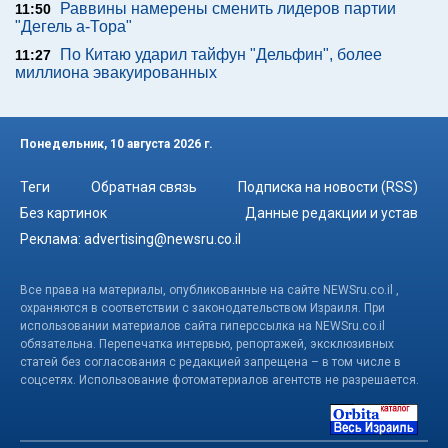
Раввины намерены сменить лидеров партии
11:50
"Дегель а-Тора"
По Китаю ударил тайфун "Дельфин", более
11:27
миллиона эвакуированных
Понедельник, 10 августа 2026 г.
Теги
Обратная связь
Подписка на новости (RSS)
Без картинок
Данные редакции и устав
Реклама:
advertising@newsru.co.il
Все права на материалы, опубликованные на сайте NEWSru.co.il ,
охраняются в соответствии с законодательством Израиля. При
использовании материалов сайта гиперссылка на NEWSru.co.il
обязательна. Перепечатка интервью, репортажей, эксклюзивных
статей без согласования с редакцией запрещена – в том числе в
соцсетях. Использование фотоматериалов агентств не разрешается.