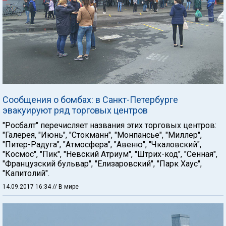
Сообщения о бомбах: в Санкт-Петербурге
эвакуируют ряд торговых центров
"Росбалт" перечисляет названия этих торговых центров:
"Галерея, "Июнь", "Стокманн", "Монпансье", "Миллер",
"Питер-Радуга", "Атмосфера", "Авеню", "Чкаловский",
"Космос", "Пик", "Невский Атриум", "Штрих-код", "Сенная",
"Французский бульвар", "Елизаровский", "Парк Хаус",
"Капитолий".
14.09.2017 16:34
// В мире