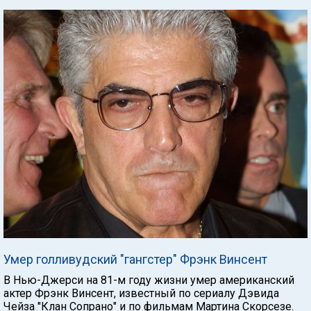
Умер голливудский "гангстер" Фрэнк Винсент
В Нью-Джерси на 81-м году жизни умер американский
актер Фрэнк Винсент, известный по сериалу Дэвида
Чейза "Клан Сопрано" и по фильмам Мартина Скорсезе.