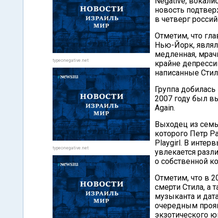
Negative, вокали
новость подтвер
в четверг росси
Отметим, что гл
Нью-Йорк, являла
медленная, мрач
typeonegative.net
крайне депресси
написанные Стил
Группа добилась 
2007 году был в
Again.
Выходец из семь
которого Петр Р
Playgirl. В интер
typeonegative.net
увлекается разл
о собственной ко
Отметим, что в 2
смерти Стила, а
музыканта и дат
очередным проя
экзотического 