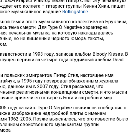
ст, бас-гитарист и автор песен Питер Стил. Эту печальную
ждает его коллега – гитарист группы Кенни Хики, пишет
йское музыкальное издание
Rollingstone
.
авной темой этого музыкального коллектива из Бруклина,
сь тема смерти. Для Type O Negative характерна
ная, печальная музыка, на которую накладывались
вные, но не лишенные черного юмора, тексты,
ом.
известности в 1993 году, записав альбом Bloody Kisses. В
ыпущен первый за четыре года студийный альбом Dead
и польских эмигрантов Питер Стил, настоящее имя
атайчук, в 1995 году позировал обнаженным журнала
вью, данном им в 2007 году, Стил рассказал, что
ичными религиозными концепциями смерти, и что мысли
нчине привели его к вере в Бога и загробный мир.
005 году на сайте Type O Negative появилось сообщение о
 также изображение надгробной плиты с именем
ами 1962-2005. Позже выяснилось, что это известие было
влением свойственного музыкантам группы
юмора