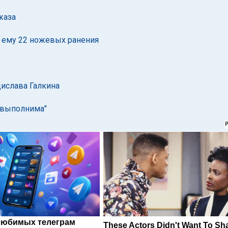
жаза
 ему 22 ножевых ранения
дислава Галкина
невыполнима"
любимых телеграм
These Actors Didn't Want To Sh