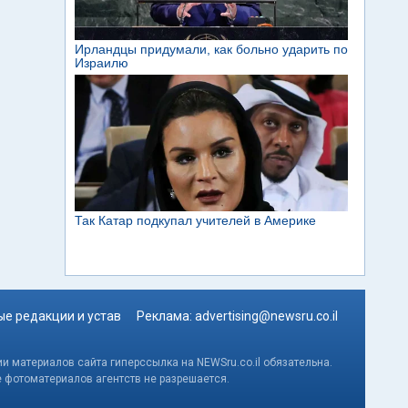
е редакции и устав
Реклама:
advertising@newsru.co.il
и материалов сайта гиперссылка на NEWSru.co.il обязательна.
е фотоматериалов агентств не разрешается.