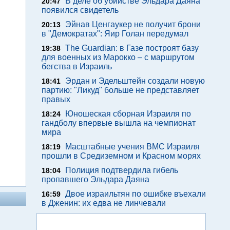
В деле об убийстве Эльдара Даяна
20:47
появился свидетель
Эйнав Ценгаукер не получит брони
20:13
в "Демократах": Яир Голан передумал
The Guardian: в Газе построят базу
19:38
для военных из Марокко – с маршрутом
бегства в Израиль
Эрдан и Эдельштейн создали новую
18:41
партию: "Ликуд" больше не представляет
правых
Юношеская сборная Израиля по
18:24
гандболу впервые вышла на чемпионат
мира
Масштабные учения ВМС Израиля
18:19
прошли в Средиземном и Красном морях
Полиция подтвердила гибель
18:04
пропавшего Эльдара Даяна
Двое израильтян по ошибке въехали
16:59
в Дженин: их едва не линчевали