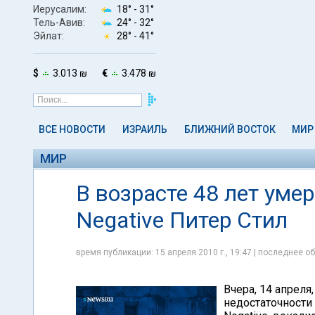
Иерусалим:
18° -
31°
Тель-Авив:
24° -
32°
Эйлат:
28° -
41°
$
3.013 ₪
€
3.478 ₪
ВСЕ НОВОСТИ
ИЗРАИЛЬ
БЛИЖНИЙ ВОСТОК
МИР
МИР
В возрасте 48 лет уме
Negative Питер Стил
время публикации: 15 апреля 2010 г., 19:47 | последнее об
Вчера, 14 апреля
недостаточности