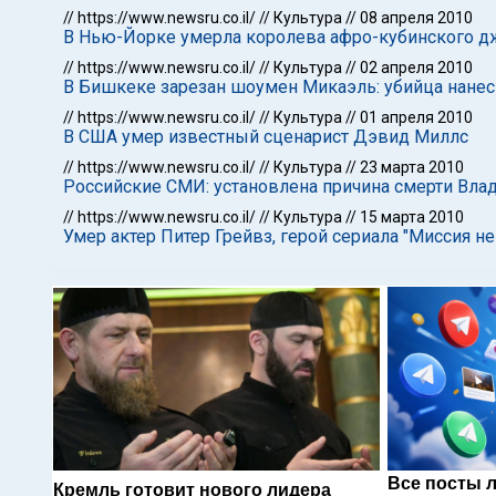
//
https://www.newsru.co.il/
//
Культура
//
08 апреля 2010
В Нью-Йорке умерла королева афро-кубинского д
//
https://www.newsru.co.il/
//
Культура
//
02 апреля 2010
В Бишкеке зарезан шоумен Микаэль: убийца нанес
//
https://www.newsru.co.il/
//
Культура
//
01 апреля 2010
В США умер известный сценарист Дэвид Миллс
//
https://www.newsru.co.il/
//
Культура
//
23 марта 2010
Российские СМИ: установлена причина смерти Вла
//
https://www.newsru.co.il/
//
Культура
//
15 марта 2010
Умер актер Питер Грейвз, герой сериала "Миссия 
Все посты 
Кремль готовит нового лидера