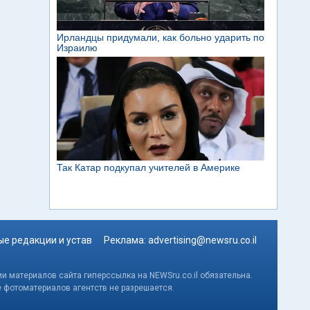
е редакции и устав
Реклама:
advertising@newsru.co.il
и материалов сайта гиперссылка на NEWSru.co.il обязательна.
е фотоматериалов агентств не разрешается.