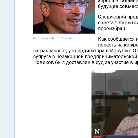
апреля в Таллин
будущее совместн
Следующий предс
совета "Открытой
переизбран.
Как сообщается 
Getty Images. Фото: Б.Хоффман
попасть на конф
загранпаспорт, у координатора в Иркутске 
супруга в незаконной предпринимательской д
Новиков был доставлен в суд за участие в и