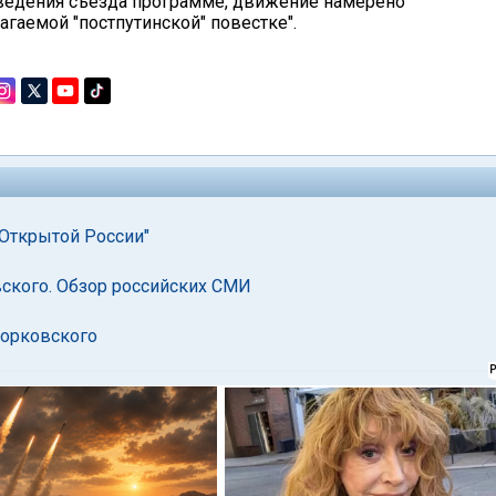
оведения съезда программе, движение намерено
агаемой "постпутинской" повестке".
"Открытой России"
вского. Обзор российских СМИ
дорковского