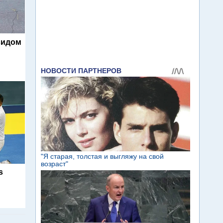
видом
s