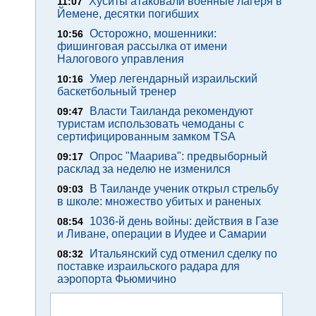
Хуситы атаковали военные лагеря в
11:07
Йемене, десятки погибших
Осторожно, мошенники:
10:56
фишинговая рассылка от имени
Налогового управления
Умер легендарный израильский
10:16
баскетбольный тренер
Власти Таиланда рекомендуют
09:47
туристам использовать чемоданы с
сертифицированным замком TSA
Опрос "Mаарива": предвыборный
09:17
расклад за неделю не изменился
В Таиланде ученик открыл стрельбу
09:03
в школе: множество убитых и раненых
1036-й день войны: действия в Газе
08:54
и Ливане, операции в Иудее и Самарии
Итальянский суд отменил сделку по
08:32
поставке израильского радара для
аэропорта Фьюмичино