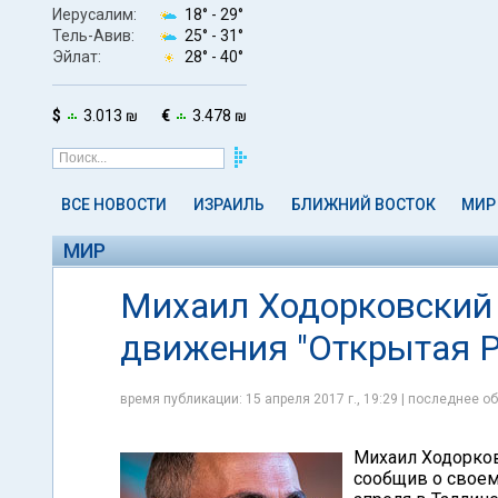
Иерусалим:
18° -
29°
Тель-Авив:
25° -
31°
Эйлат:
28° -
40°
$
3.013 ₪
€
3.478 ₪
ВСЕ НОВОСТИ
ИЗРАИЛЬ
БЛИЖНИЙ ВОСТОК
МИР
МИР
Михаил Ходорковский 
движения "Открытая Р
время публикации: 15 апреля 2017 г., 19:29 | последнее об
Михаил Ходорков
сообщив о свое