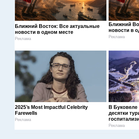
Ближний Во
Ближний Восток: Все актуальные
новости в 
новости в одном месте
Реклама
Реклама
2025’s Most Impactful Celebrity
В Буковеле
Farewells
десятки тур
госпитализ
Реклама
Реклама