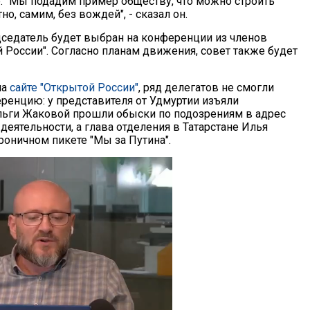
е. "Мы подадим пример обществу, что можно строить
о, самим, без вождей", - сказал он.
едатель будет выбран на конференции из членов
 России". Согласно планам движения, совет также будет
на
сайте "Открытой России"
, ряд делегатов не смогли
еренцию: у представителя от Удмуртии изъяли
Ольги Жаковой прошли обыски по подозрениям в адрес
еятельности, а глава отделения в Татарстане Илья
роничном пикете "Мы за Путина".