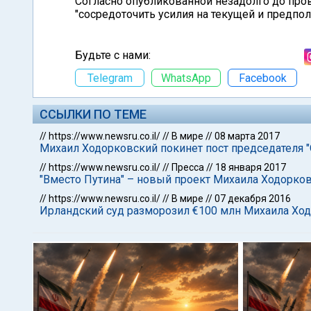
Согласно опубликованной незадолго до пр
"сосредоточить усилия на текущей и предпол
Будьте с нами:
Telegram
WhatsApp
Facebook
ССЫЛКИ ПО ТЕМЕ
//
https://www.newsru.co.il/
//
В мире
//
08 марта 2017
Михаил Ходорковский покинет пост председателя 
//
https://www.newsru.co.il/
//
Пресса
//
18 января 2017
"Вместо Путина" – новый проект Михаила Ходорко
//
https://www.newsru.co.il/
//
В мире
//
07 декабря 2016
Ирландский суд разморозил €100 млн Михаила Хо