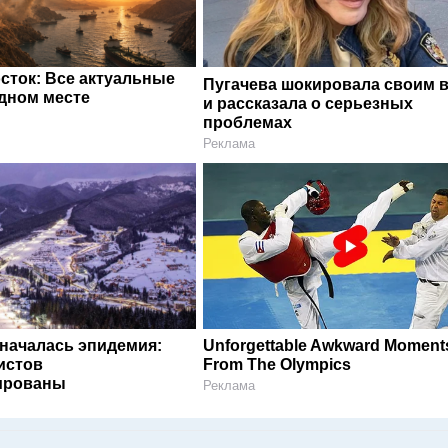
сток: Все актуальные
Пугачева шокировала своим 
одном месте
и рассказала о серьезных
проблемах
Реклама
 началась эпидемия:
Unforgettable Awkward Moment
истов
From The Olympics
ированы
Реклама