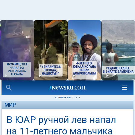
ИСПАНЕЦ ЗРЯ
НАПАЛ НА
РЕЗЕРВИСТА
ЦАХАЛА
15 АПРЕЛЯ 2017
|
14:11
МИР
В ЮАР ручной лев напал
на 11-летнего мальчика