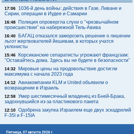
1036-й день войны: действия в Газе, Ливане и
17:06
Сирии, операции в Иудее и Самарии
Полиция опровергла слухи о "чрезвычайном
16:48
происшествии" на набережной Тель-Авива
БАГАЦ отказался заморозить решение о лишении
16:40
льгот жертвователей йешивам, в которых учатся
уклонисты
Корсиканские сепаратисты угрожают французам:
15:46
"Оставайтесь дома. Здесь вы не будете в безопасности"
Мировые цены на продовольствие достигли
14:32
максимума с начала 2023 года
Авиакомпании KLM и United объявили о
14:12
возвращении в Израиль
Умер шестимесячный младенец из Бней-Брака,
12:58
задохнувшийся из-за пластикового пакета
Одобрена закупка Израилем еще двух эскадрилий
12:10
F-35I и F-15IA
Пятница, 07 августа 2026 г.