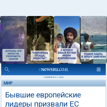
ИСПАНЕЦ ЗРЯ
НАПАЛ НА
РЕЗЕРВИСТА
ЦАХАЛА
15 АПРЕЛЯ 2019
|
03:49
МИР
Бывшие европейские
лидеры призвали ЕС