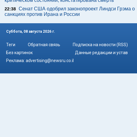
В районе кибуца Зиким, около границы Газы, было
01:49
повреждено заграждение. ЦАХАЛ проводит операцию
CNN: глава Объединенного комитета начальников
01:32
штабов США ищет "выход" из войны с Ираном
В Колумбии вступил в должность новый
01:24
президент: произраильский, пользующийся поддержкой
США
Из Арары в больницу "Сорока" доставлен юноша в
23:25
критическом состоянии, констатирована смерть
Сенат США одобрил законопроект Линдси Грэма о
22:38
санкциях против Ирана и России
Суббота, 08 августа 2026 г.
Теги
Обратная связь
Подписка на новости (RSS)
Без картинок
Данные редакции и устав
Реклама:
advertising@newsru.co.il
Все права на материалы, опубликованные на сайте NEWSru.co.il ,
охраняются в соответствии с законодательством Израиля. При