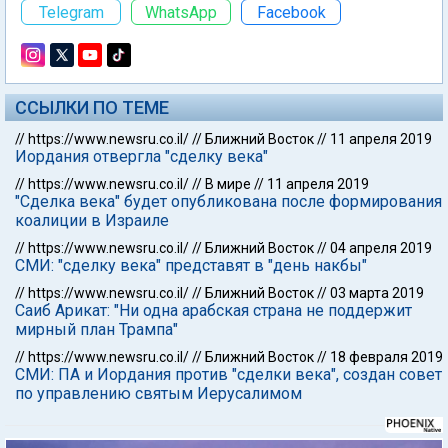
СЛЕДУЮЩАЯ СТАТЬЯ
В МИРЕ
Будьте с нами:
Telegram
WhatsApp
Facebook
ССЫЛКИ ПО ТЕМЕ
//
https://www.newsru.co.il/
//
Ближний Восток
//
11 апреля 2019
Иордания отвергла "сделку века"
//
https://www.newsru.co.il/
//
В мире
//
11 апреля 2019
"Сделка века" будет опубликована после формирования
коалиции в Израиле
//
https://www.newsru.co.il/
//
Ближний Восток
//
04 апреля 2019
СМИ: "сделку века" представят в "день накбы"