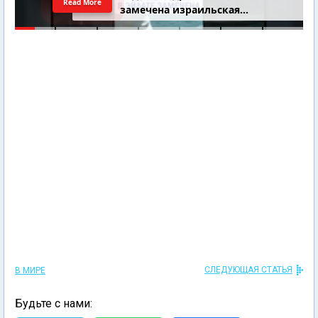
Редкие кадры. В Эйлате
Read More
замечена израильская
подводная лодка