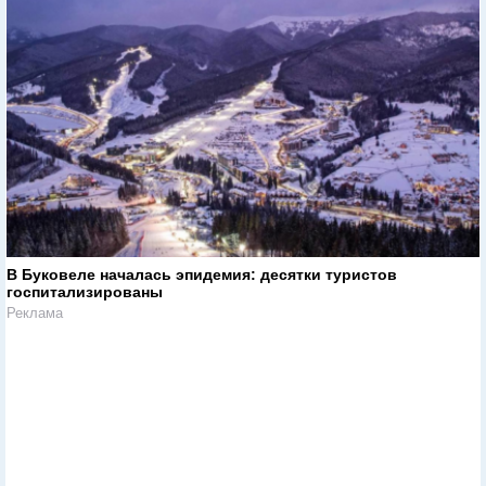
//
https://www.newsru.co.il/
//
Ближний Восток
//
03 марта 2019
Саиб Арикат: "Ни одна арабская страна не поддержит
мирный план Трампа"
//
https://www.newsru.co.il/
//
Ближний Восток
//
18 февраля 2019
СМИ: ПА и Иордания против "сделки века", создан совет
по управлению святым Иерусалимом
В Буковеле началась эпидемия: десятки туристов