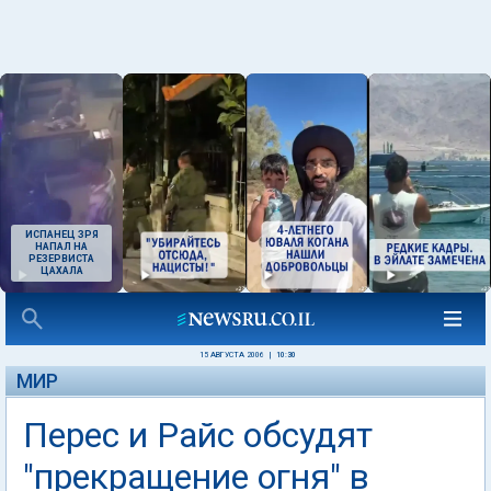
ИСПАНЕЦ ЗРЯ
НАПАЛ НА
РЕЗЕРВИСТА
ЦАХАЛА
15 АВГУСТА 2006
|
10:30
МИР
Перес и Райс обсудят
"прекращение огня" в