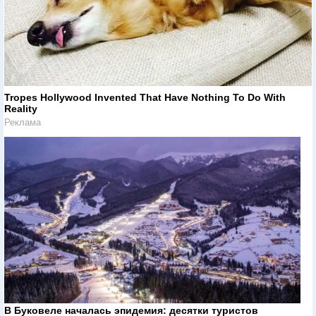
Tropes Hollywood Invented That Have Nothing To Do With
Reality
Реклама
В Буковеле началась эпидемия: десятки туристов