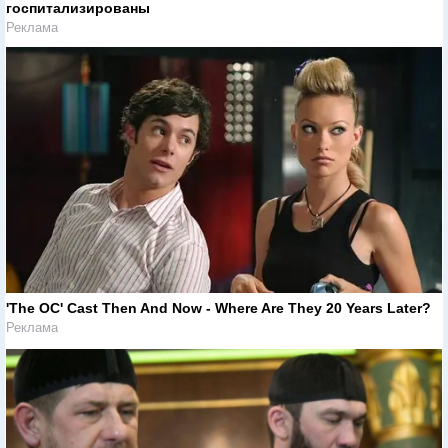
госпитализированы
Реклама
'The OC' Cast Then And Now - Where Are They 20 Years Later?
Реклама