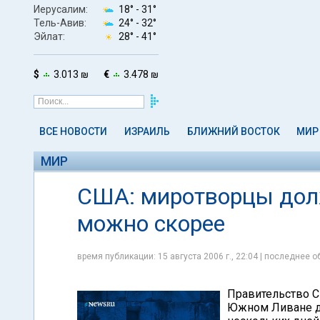
Иерусалим:
18° -
31°
Тель-Авив:
24° -
32°
Эйлат:
28° -
41°
$
3.013 ₪
€
3.478 ₪
ВСЕ НОВОСТИ
ИЗРАИЛЬ
БЛИЖНИЙ ВОСТОК
МИР
МИР
США: миротворцы дол
можно скорее
время публикации: 15 августа 2006 г., 22:04 | последнее об
Правительство С
Южном Ливане до