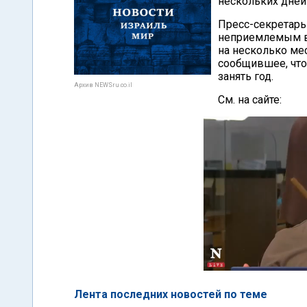
нескольких дней
Пресс-секретарь
неприемлемым в
на несколько ме
сообщившее, чт
занять год.
Архив NEWSru.co.il
См. на сайте:
Лента последних новостей по теме