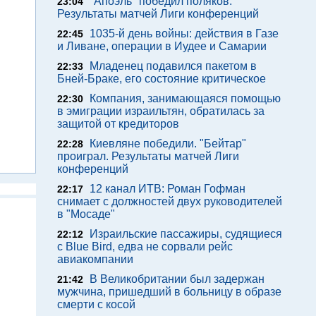
"Апоэль" победил поляков.
23:04
Результаты матчей Лиги конференций
1035-й день войны: действия в Газе
22:45
и Ливане, операции в Иудее и Самарии
Младенец подавился пакетом в
22:33
Бней-Браке, его состояние критическое
Компания, занимающаяся помощью
22:30
в эмиграции израильтян, обратилась за
защитой от кредиторов
Киевляне победили. "Бейтар"
22:28
проиграл. Результаты матчей Лиги
конференций
12 канал ИТВ: Роман Гофман
22:17
снимает с должностей двух руководителей
в "Мосаде"
Израильские пассажиры, судящиеся
22:12
с Blue Bird, едва не сорвали рейс
авиакомпании
В Великобритании был задержан
21:42
мужчина, пришедший в больницу в образе
смерти с косой