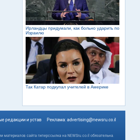
е редакции и устав
Реклама:
advertising@newsru.co.il
и материалов сайта гиперссылка на NEWSru.co.il обязательна.