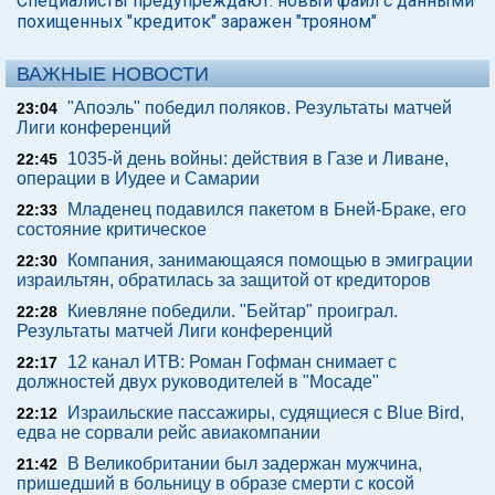
Специалисты предупреждают: новый файл с данными
похищенных "кредиток" заражен "трояном"
ВАЖНЫЕ НОВОСТИ
"Апоэль" победил поляков. Результаты матчей
23:04
Лиги конференций
1035-й день войны: действия в Газе и Ливане,
22:45
операции в Иудее и Самарии
Младенец подавился пакетом в Бней-Браке, его
22:33
состояние критическое
Компания, занимающаяся помощью в эмиграции
22:30
израильтян, обратилась за защитой от кредиторов
Киевляне победили. "Бейтар" проиграл.
22:28
Результаты матчей Лиги конференций
12 канал ИТВ: Роман Гофман снимает с
22:17
должностей двух руководителей в "Мосаде"
Израильские пассажиры, судящиеся с Blue Bird,
22:12
едва не сорвали рейс авиакомпании
В Великобритании был задержан мужчина,
21:42
пришедший в больницу в образе смерти с косой