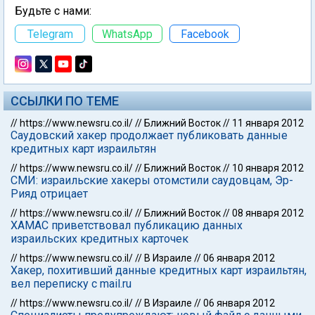
Будьте с нами:
Telegram
WhatsApp
Facebook
ССЫЛКИ ПО ТЕМЕ
//
https://www.newsru.co.il/
//
Ближний Восток
//
11 января 2012
Саудовский хакер продолжает публиковать данные
кредитных карт израильтян
//
https://www.newsru.co.il/
//
Ближний Восток
//
10 января 2012
СМИ: израильские хакеры отомстили саудовцам, Эр-
Рияд отрицает
//
https://www.newsru.co.il/
//
Ближний Восток
//
08 января 2012
ХАМАС приветствовал публикацию данных
израильских кредитных карточек
//
https://www.newsru.co.il/
//
В Израиле
//
06 января 2012
Хакер, похитивший данные кредитных карт израильтян,
вел переписку с mail.ru
//
https://www.newsru.co.il/
//
В Израиле
//
06 января 2012