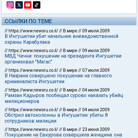
ССЫЛКИ ПО ТЕМЕ
//
https://www.newsru.co.il/
//
В мире
//
09 июля 2009
В Ингушетии убит начальник вневедомственной
охраны Карабулака
//
https://www.newsru.co.il/
//
В мире
//
09 июля 2009
МВД Чечни: покушение на президента Ингушетии
организовал "Магас"
//
https://www.newsru.co.il/
//
В мире
//
07 июля 2009
В Назрани совершено покушение на главного
криминалиста Ингушетии
//
https://www.newsru.co.il/
//
В мире
//
04 июля 2009
Рамзан Кадыров пообещал сурово наказать убийц
милиционеров
//
https://www.newsru.co.il/
//
В мире
//
04 июля 2009
Обстрел автоколонны в Ингушетии: убиты 8
сотрудников милиции
//
https://www.newsru.co.il/
//
В мире
//
23 июня 2009
Покушение на Евкурова совершила женщина: она