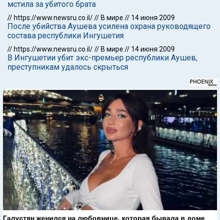
мстила за убитого брата
//
https://www.newsru.co.il/
//
В мире
//
14 июня 2009
После убийства Аушева усилена охрана руководящего
состава республики Ингушетия
//
https://www.newsru.co.il/
//
В мире
//
14 июня 2009
В Ингушетии убит экс-премьер республики Аушев,
преступникам удалось скрыться
Галустян женился на любовнице, которая бывала в доме