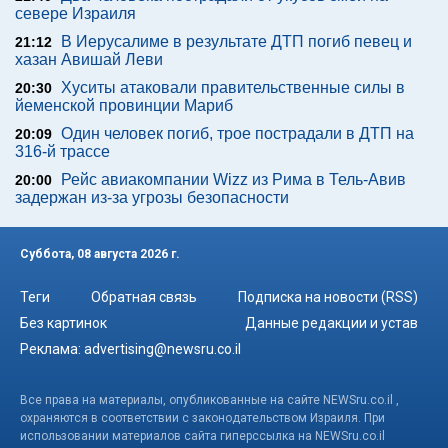
севере Израиля
В Иерусалиме в результате ДТП погиб певец и
21:12
хазан Авишай Леви
Хуситы атаковали правительственные силы в
20:30
йеменской провинции Мариб
Один человек погиб, трое пострадали в ДТП на
20:09
316-й трассе
Рейс авиакомпании Wizz из Рима в Тель-Авив
20:00
задержан из-за угрозы безопасности
Суббота, 08 августа 2026 г.
Теги
Обратная связь
Подписка на новости (RSS)
Без картинок
Данные редакции и устав
Реклама:
advertising@newsru.co.il
Все права на материалы, опубликованные на сайте NEWSru.co.il ,
охраняются в соответствии с законодательством Израиля. При
использовании материалов сайта гиперссылка на NEWSru.co.il