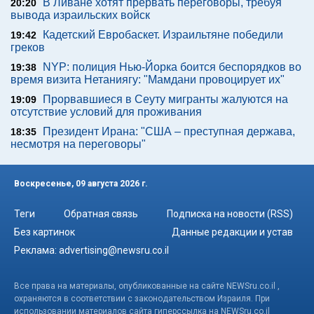
В Ливане хотят прервать переговоры, требуя
20:20
вывода израильских войск
Кадетский Евробаскет. Израильтяне победили
19:42
греков
NYP: полиция Нью-Йорка боится беспорядков во
19:38
время визита Нетаниягу: "Мамдани провоцирует их"
Прорвавшиеся в Сеуту мигранты жалуются на
19:09
отсутствие условий для проживания
Президент Ирана: "США – преступная держава,
18:35
несмотря на переговоры"
Воскресенье, 09 августа 2026 г.
Теги
Обратная связь
Подписка на новости (RSS)
Без картинок
Данные редакции и устав
Реклама:
advertising@newsru.co.il
Все права на материалы, опубликованные на сайте NEWSru.co.il ,
охраняются в соответствии с законодательством Израиля. При
использовании материалов сайта гиперссылка на NEWSru.co.il