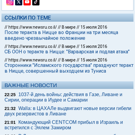
ССЫЛКИ ПО ТЕМЕ
//
https://www.newsru.co.il/
//
В мире
//
15 июля 2016
После теракта в Ницце во Франции на три месяца
введено чрезвычайное положение
//
https://www.newsru.co.il/
//
В мире
//
15 июля 2016
СБ ООН о теракте в Ницце: "Варварская и подлая атака"
//
https://www.newsru.co.il/
//
В мире
//
15 июля 2016
Сторонники "Исламского государства" празднуют теракт
в Ницце, совершенный выходцем из Туниса
ВАЖНЫЕ НОВОСТИ
1037-й день войны: действия в Газе, Ливане и
22:25
Сирии, операции в Иудее и Самарии
Walla: в ЦАХАЛе выдвигают новые версии гибели
21:32
двух резервистов в Ливане
Командующий CENTCOM прибыл в Израиль и
21:01
встретился с Эялем Замиром