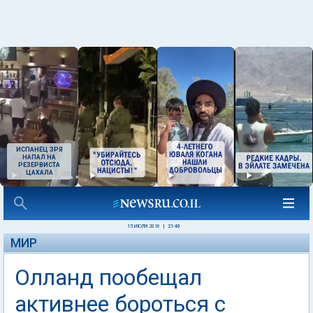
ИСПАНЕЦ ЗРЯ
НАПАЛ НА
РЕЗЕРВИСТА
ЦАХАЛА
15 ИЮЛЯ 2016
|
21:40
МИР
Олланд пообещал
активнее бороться с