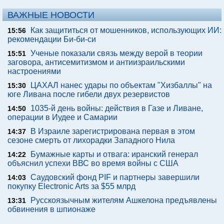
ВАЖНЫЕ НОВОСТИ
Как защититься от мошенников, использующих ИИ:
15:56
рекомендации Би-би-си
Ученые показали связь между верой в теории
15:51
заговора, антисемитизмом и антиизраильскими
настроениями
ЦАХАЛ нанес удары по объектам "Хизбаллы" на
15:30
юге Ливана после гибели двух резервистов
1035-й день войны: действия в Газе и Ливане,
14:50
операции в Иудее и Самарии
В Израиле зарегистрирована первая в этом
14:37
сезоне смерть от лихорадки Западного Нила
Бумажные карты и отвага: иранский генерал
14:22
объяснил успехи ВВС во время войны с США
Саудовский фонд PIF и партнеры завершили
14:03
покупку Electronic Arts за $55 млрд
Русскоязычным жителям Ашкелона предъявлены
13:31
обвинения в шпионаже