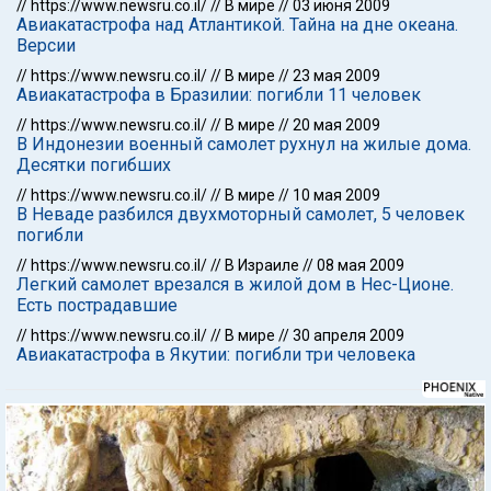
//
https://www.newsru.co.il/
//
В мире
//
03 июня 2009
Авиакатастрофа над Атлантикой. Тайна на дне океана.
Версии
//
https://www.newsru.co.il/
//
В мире
//
23 мая 2009
Авиакатастрофа в Бразилии: погибли 11 человек
//
https://www.newsru.co.il/
//
В мире
//
20 мая 2009
В Индонезии военный самолет рухнул на жилые дома.
Десятки погибших
//
https://www.newsru.co.il/
//
В мире
//
10 мая 2009
В Неваде разбился двухмоторный самолет, 5 человек
погибли
//
https://www.newsru.co.il/
//
В Израиле
//
08 мая 2009
Легкий самолет врезался в жилой дом в Нес-Ционе.
Есть пострадавшие
//
https://www.newsru.co.il/
//
В мире
//
30 апреля 2009
Авиакатастрофа в Якутии: погибли три человека