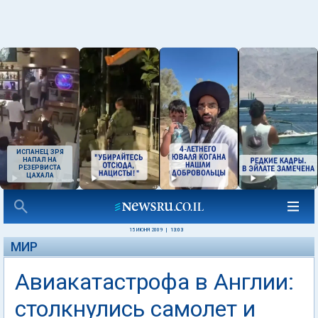
ИСПАНЕЦ ЗРЯ
НАПАЛ НА
РЕЗЕРВИСТА
ЦАХАЛА
15 ИЮНЯ 2009
|
13:03
МИР
Авиакатастрофа в Англии:
столкнулись самолет и