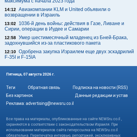
максимума с начала 2023 года
Авиакомпании KLM и United объявили о
14:12
возвращении в Израиль
1036-й день войны: действия в Газе, Ливане и
13:02
Сирии, операции в Иудее и Самарии
Умер шестимесячный младенец из Бней-Брака,
12:58
задохнувшийся из-за пластикового пакета
Одобрена закупка Израилем еще двух эскадрилий
12:10
F-35I и F-15IA
Пятница, 07 августа 2026 г.
Теги
Обратная связь
Подписка на новости (RSS)
Без картинок
Данные редакции и устав
Реклама:
advertising@newsru.co.il
Все права на материалы, опубликованные на сайте NEWSru.co.il ,
охраняются в соответствии с законодательством Израиля. При
использовании материалов сайта гиперссылка на NEWSru.co.il
обязательна. Перепечатка интервью, репортажей, эксклюзивных