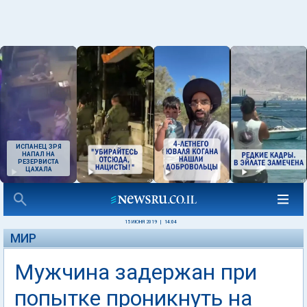
ИСПАНЕЦ ЗРЯ
НАПАЛ НА
РЕЗЕРВИСТА
ЦАХАЛА
15 ИЮНЯ 2019
|
14:04
МИР
Мужчина задержан при
попытке проникнуть на