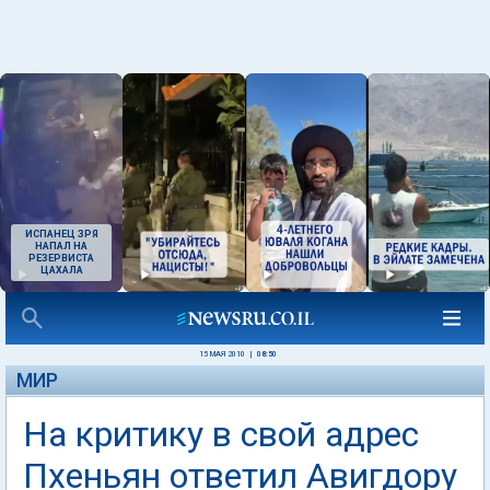
ИСПАНЕЦ ЗРЯ
НАПАЛ НА
РЕЗЕРВИСТА
ЦАХАЛА
15 МАЯ 2010
|
08:50
МИР
На критику в свой адрес
Пхеньян ответил Авигдору