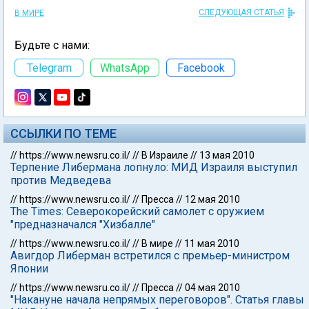
СЛЕДУЮЩАЯ СТАТЬЯ
В МИРЕ
Будьте с нами:
Telegram
WhatsApp
Facebook
ССЫЛКИ ПО ТЕМЕ
//
https://www.newsru.co.il/
//
В Израиле
//
13 мая 2010
Терпение Либермана лопнуло: МИД Израиля выступил
против Медведева
//
https://www.newsru.co.il/
//
Пресса
//
12 мая 2010
The Times: Северокорейский самолет с оружием
"предназначался "Хизбалле"
//
https://www.newsru.co.il/
//
В мире
//
11 мая 2010
Авигдор Либерман встретился с премьер-министром
Японии
//
https://www.newsru.co.il/
//
Пресса
//
04 мая 2010
"Накануне начала непрямых переговоров". Статья главы