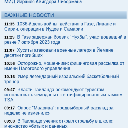
МИД Израиля Авигдора Либермана
ВАЖНЫЕ НОВОСТИ
1036-й день войны: действия в Газе, Ливане и
11:35
Сирии, операции в Иудее и Самарии
В Газе задержан боевик "Нухбы", участвовавший в
11:29
резне 7 октября 2023 года
Хуситы атаковали военные лагеря в Йемене,
11:07
десятки погибших
Осторожно, мошенники: фишинговая рассылка от
10:56
имени Налогового управления
Умер легендарный израильский баскетбольный
10:16
тренер
Власти Таиланда рекомендуют туристам
09:47
использовать чемоданы с сертифицированным замком
TSA
Опрос "Mаарива": предвыборный расклад за
09:17
неделю не изменился
В Таиланде ученик открыл стрельбу в школе:
09:03
множество убитых и раненых