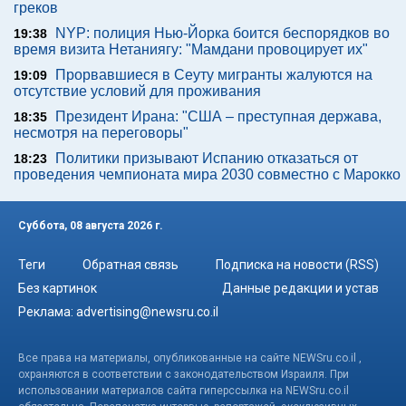
греков
NYP: полиция Нью-Йорка боится беспорядков во
19:38
время визита Нетаниягу: "Мамдани провоцирует их"
Прорвавшиеся в Сеуту мигранты жалуются на
19:09
отсутствие условий для проживания
Президент Ирана: "США – преступная держава,
18:35
несмотря на переговоры"
Политики призывают Испанию отказаться от
18:23
проведения чемпионата мира 2030 совместно с Марокко
Суббота, 08 августа 2026 г.
Теги
Обратная связь
Подписка на новости (RSS)
Без картинок
Данные редакции и устав
Реклама:
advertising@newsru.co.il
Все права на материалы, опубликованные на сайте NEWSru.co.il ,
охраняются в соответствии с законодательством Израиля. При
использовании материалов сайта гиперссылка на NEWSru.co.il