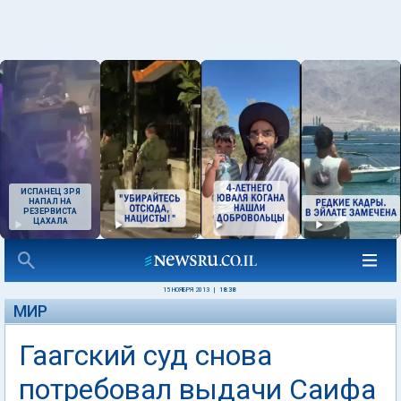
ИСПАНЕЦ ЗРЯ
НАПАЛ НА
РЕЗЕРВИСТА
ЦАХАЛА
15 НОЯБРЯ 2013
|
18:38
МИР
Гаагский суд снова
потребовал выдачи Саифа