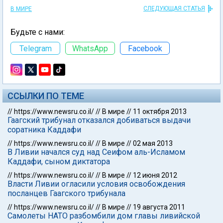
СЛЕДУЮЩАЯ СТАТЬЯ
В МИРЕ
Будьте с нами:
Telegram
WhatsApp
Facebook
ССЫЛКИ ПО ТЕМЕ
//
https://www.newsru.co.il/
//
В мире
//
11 октября 2013
Гаагский трибунал отказался добиваться выдачи
соратника Каддафи
//
https://www.newsru.co.il/
//
В мире
//
02 мая 2013
В Ливии начался суд над Сеифом аль-Исламом
Каддафи, сыном диктатора
//
https://www.newsru.co.il/
//
В мире
//
12 июня 2012
Власти Ливии огласили условия освобождения
посланцев Гаагского трибунала
//
https://www.newsru.co.il/
//
В мире
//
19 августа 2011
Самолеты НАТО разбомбили дом главы ливийской