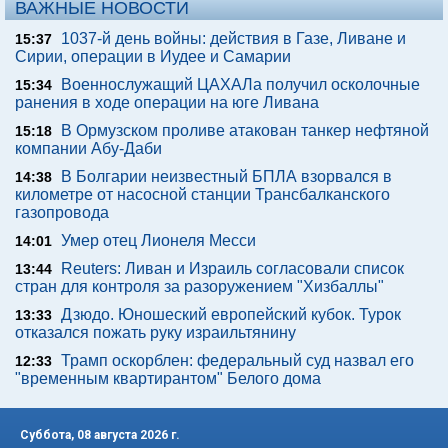
ВАЖНЫЕ НОВОСТИ
1037-й день войны: действия в Газе, Ливане и
15:37
Сирии, операции в Иудее и Самарии
Военнослужащий ЦАХАЛа получил осколочные
15:34
ранения в ходе операции на юге Ливана
В Ормузском проливе атакован танкер нефтяной
15:18
компании Абу-Даби
В Болгарии неизвестный БПЛА взорвался в
14:38
километре от насосной станции Трансбалканского
газопровода
Умер отец Лионеля Месси
14:01
Reuters: Ливан и Израиль согласовали список
13:44
стран для контроля за разоружением "Хизбаллы"
Дзюдо. Юношеский европейский кубок. Турок
13:33
отказался пожать руку израильтянину
Трамп оскорблен: федеральный суд назвал его
12:33
"временным квартирантом" Белого дома
Суббота, 08 августа 2026 г.