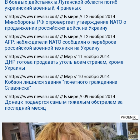
В боевых действиях в Луганской области погиб
украинский военный, 4 раненых
//
https://www.newsru.co.il/
//
В мире
//
12 ноября 2014
Минобороны РФ опровергает утверждение NATO о
продвижении российских войск на Украину
//
https://www.newsru.co.il/
//
В мире
//
12 ноября 2014
AFP: наблюдатели NATO сообщили о перебросе
российской военной техники на Украину
//
https://www.newsru.co.il/
//
Мир
//
11 ноября 2014
ДНР готова продавать уголь всем странам, кроме
Украины
//
https://www.newsru.co.il/
//
Мир
//
10 ноября 2014
Кобзон лишился звания "почетного гражданина
Славянска"
//
https://www.newsru.co.il/
//
В мире
//
09 ноября 2014
Донецк подвергся самым тяжелым обстрелам за
последний месяц