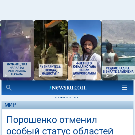
ИСПАНЕЦ ЗРЯ
НАПАЛ НА
РЕЗЕРВИСТА
ЦАХАЛА
15 НОЯБРЯ 2014
|
13:37
МИР
Порошенко отменил
особый статус областей