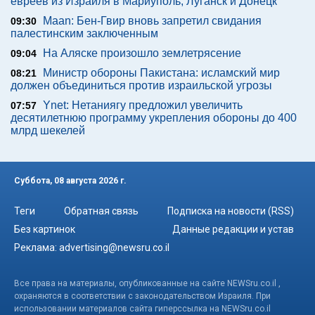
евреев из Израиля в Мариуполь, Луганск и Донецк
Maan: Бен-Гвир вновь запретил свидания
09:30
палестинским заключенным
На Аляске произошло землетрясение
09:04
Министр обороны Пакистана: исламский мир
08:21
должен объединиться против израильской угрозы
Ynet: Нетаниягу предложил увеличить
07:57
десятилетнюю программу укрепления обороны до 400
млрд шекелей
Суббота, 08 августа 2026 г.
Теги
Обратная связь
Подписка на новости (RSS)
Без картинок
Данные редакции и устав
Реклама:
advertising@newsru.co.il
Все права на материалы, опубликованные на сайте NEWSru.co.il ,
охраняются в соответствии с законодательством Израиля. При
использовании материалов сайта гиперссылка на NEWSru.co.il