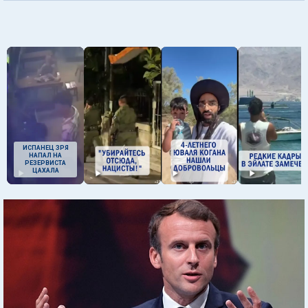
ИСПАНЕЦ ЗРЯ
НАПАЛ НА
РЕЗЕРВИСТА
ЦАХАЛА