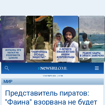
ИСПАНЕЦ ЗРЯ
НАПАЛ НА
РЕЗЕРВИСТА
ЦАХАЛА
15 ОКТЯБРЯ 2008
|
07:56
МИР
Представитель пиратов:
"Фаина" взорвана не будет