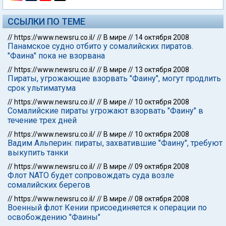
ССЫЛКИ ПО ТЕМЕ
//
https://www.newsru.co.il/
//
В мире
//
14 октября 2008
Панамское судно отбито у сомалийских пиратов.
"Фаина" пока не взорвана
//
https://www.newsru.co.il/
//
В мире
//
13 октября 2008
Пираты, угрожающие взорвать "Фаину", могут продлить
срок ультиматума
//
https://www.newsru.co.il/
//
В мире
//
10 октября 2008
Сомалийские пираты угрожают взорвать "Фаину" в
течение трех дней
//
https://www.newsru.co.il/
//
В мире
//
10 октября 2008
Вадим Альперин: пираты, захватившие "Фаину", требуют
выкупить танки
//
https://www.newsru.co.il/
//
В мире
//
09 октября 2008
Флот NATO будет сопровождать суда возле
сомалийских берегов
//
https://www.newsru.co.il/
//
В мире
//
08 октября 2008
Военный флот Кении присоединяется к операции по
освобождению "Фаины"