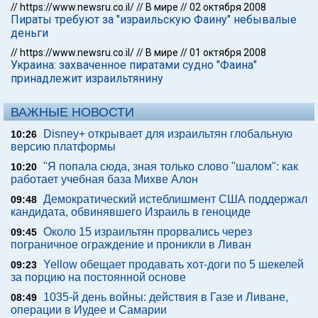
//
https://www.newsru.co.il/
//
В мире
//
02 октября 2008
Пираты требуют за "израильскую Фаину" небывалые
деньги
//
https://www.newsru.co.il/
//
В мире
//
01 октября 2008
Украина: захваченное пиратами судно "Фаина"
принадлежит израильтянину
ВАЖНЫЕ НОВОСТИ
Disney+ открывает для израильтян глобальную
10:26
версию платформы
"Я попала сюда, зная только слово "шалом": как
10:20
работает учебная база Михве Алон
Демократический истеблишмент США поддержал
09:48
кандидата, обвинявшего Израиль в геноциде
Около 15 израильтян прорвались через
09:45
пограничное ограждение и проникли в Ливан
Yellow обещает продавать хот-доги по 5 шекелей
09:23
за порцию на постоянной основе
1035-й день войны: действия в Газе и Ливане,
08:49
операции в Иудее и Самарии