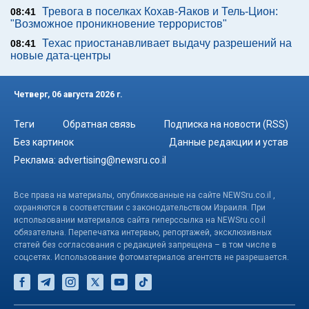
Тревога в поселках Кохав-Яаков и Тель-Цион:
08:41
"Возможное проникновение террористов"
Техас приостанавливает выдачу разрешений на
08:41
новые дата-центры
Четверг, 06 августа 2026 г.
Теги
Обратная связь
Подписка на новости (RSS)
Без картинок
Данные редакции и устав
Реклама:
advertising@newsru.co.il
Все права на материалы, опубликованные на сайте NEWSru.co.il ,
охраняются в соответствии с законодательством Израиля. При
использовании материалов сайта гиперссылка на NEWSru.co.il
обязательна. Перепечатка интервью, репортажей, эксклюзивных
статей без согласования с редакцией запрещена – в том числе в
соцсетях. Использование фотоматериалов агентств не разрешается.