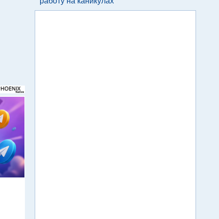
работу на каникулах
м