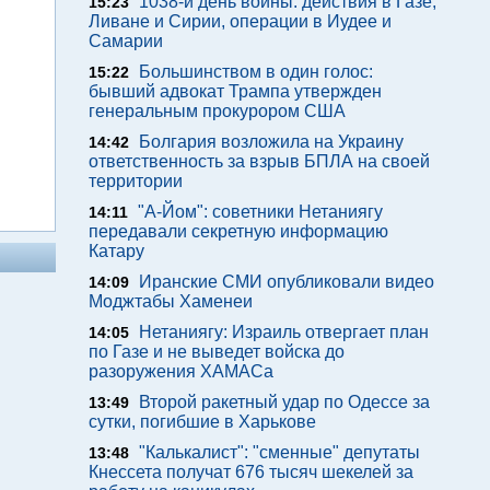
1038-й день войны: действия в Газе,
15:23
Ливане и Сирии, операции в Иудее и
Самарии
Большинством в один голос:
15:22
бывший адвокат Трампа утвержден
генеральным прокурором США
Болгария возложила на Украину
14:42
ответственность за взрыв БПЛА на своей
территории
"А-Йом": советники Нетаниягу
14:11
передавали секретную информацию
Катару
Иранские СМИ опубликовали видео
14:09
Моджтабы Хаменеи
Нетаниягу: Израиль отвергает план
14:05
по Газе и не выведет войска до
разоружения ХАМАСа
Второй ракетный удар по Одессе за
13:49
сутки, погибшие в Харькове
"Калькалист": "сменные" депутаты
13:48
Кнессета получат 676 тысяч шекелей за