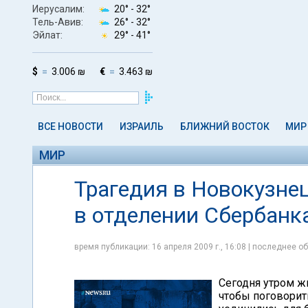
Иерусалим:
20° -
32°
Тель-Авив:
26° -
32°
Эйлат:
29° -
41°
$
3.006 ₪
€
3.463 ₪
ВСЕ НОВОСТИ
ИЗРАИЛЬ
БЛИЖНИЙ ВОСТОК
МИР
МИР
Трагедия в Новокузнец
в отделении Сбербанк
время публикации: 16 апреля 2009 г., 16:08 | последнее об
Сегодня утром ж
чтобы поговорить