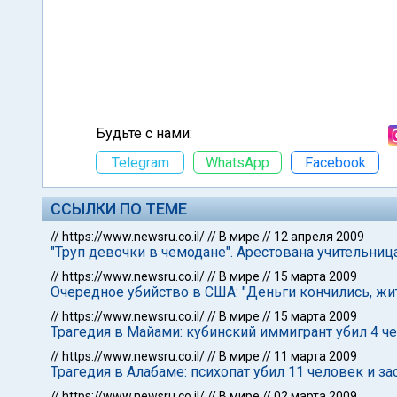
Будьте с нами:
Telegram
WhatsApp
Facebook
ССЫЛКИ ПО ТЕМЕ
//
https://www.newsru.co.il/
//
В мире
//
12 апреля 2009
"Труп девочки в чемодане". Арестована учительниц
//
https://www.newsru.co.il/
//
В мире
//
15 марта 2009
Очередное убийство в США: "Деньги кончились, жи
//
https://www.newsru.co.il/
//
В мире
//
15 марта 2009
Трагедия в Майами: кубинский иммигрант убил 4 че
//
https://www.newsru.co.il/
//
В мире
//
11 марта 2009
Трагедия в Алабаме: психопат убил 11 человек и за
//
https://www.newsru.co.il/
//
В мире
//
02 марта 2009