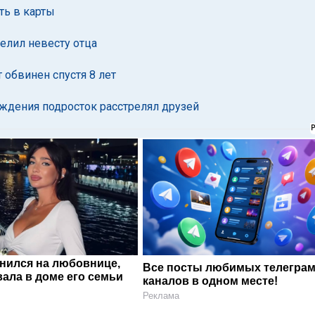
ть в карты
елил невесту отца
 обвинен спустя 8 лет
ождения подросток расстрелял друзей
енился на любовнице,
Все посты любимых телегра
ала в доме его семьи
каналов в одном месте!
Реклама