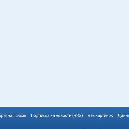
братная связь
Подписка на новости (RSS)
Без картинок
Данны