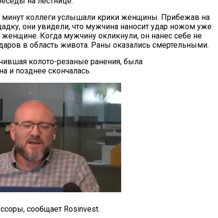
беседы на лестнице.
 минут коллеги услышали крики женщины. Прибежав на
адку, они увидели, что мужчина наносит удар ножом уже
 женщине. Когда мужчину окликнули, он нанес себе не
даров в область живота. Раны оказались смертельными.
лучившая колото-резаные ранения, была
на и позднее скончалась.
соры, сообщает Rosinvest.