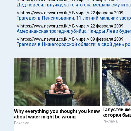
Дед повесил внучку, за то что она мешала ему игра
//
https://www.newsru.co.il/
//
В мире
//
22 февраля 2009
Трагедия в Пенсильвании: 11-летний мальчик застр
//
https://www.newsru.co.il/
//
В мире
//
22 февраля 2009
Американская трагедия: убийца Чандры Леви будет
//
https://www.newsru.co.il/
//
В мире
//
09 февраля 2009
Трагедия в Нижегородской области: в свой день р
Галустян ж
Why everything you thought you knew
которая быв
about water might be wrong
Реклама
Реклама