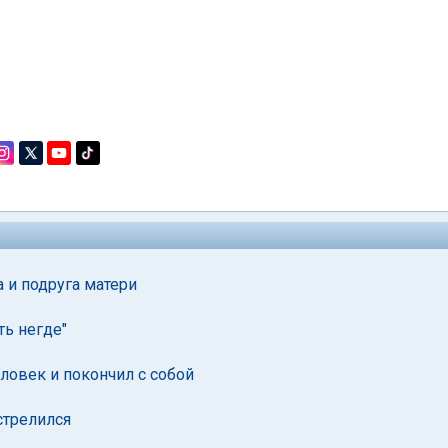
а и подруга матери
ть негде"
ловек и покончил с собой
стрелился