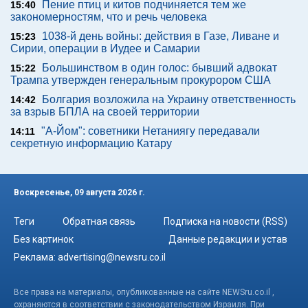
Пение птиц и китов подчиняется тем же
15:40
закономерностям, что и речь человека
1038-й день войны: действия в Газе, Ливане и
15:23
Сирии, операции в Иудее и Самарии
Большинством в один голос: бывший адвокат
15:22
Трампа утвержден генеральным прокурором США
Болгария возложила на Украину ответственность
14:42
за взрыв БПЛА на своей территории
"А-Йом": советники Нетаниягу передавали
14:11
секретную информацию Катару
Воскресенье, 09 августа 2026 г.
Теги
Обратная связь
Подписка на новости (RSS)
Без картинок
Данные редакции и устав
Реклама:
advertising@newsru.co.il
Все права на материалы, опубликованные на сайте NEWSru.co.il ,
охраняются в соответствии с законодательством Израиля. При