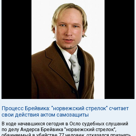
Процесс Брейвика: "норвежский стрелок" считает
свои действия актом самозащиты
В ходе начавшихся сегодня в Осло судебных слушаний
по делу Андерса Брейвика "норвежский стрелок",
обвиняемый в убийстве 77 человек, отказался признать