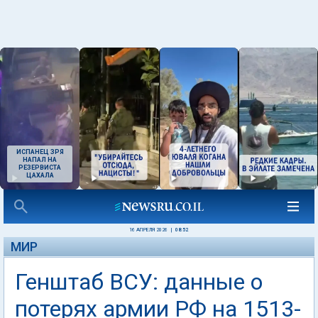
ИСПАНЕЦ ЗРЯ
НАПАЛ НА
РЕЗЕРВИСТА
ЦАХАЛА
16 АПРЕЛЯ 2026
|
08:52
МИР
Генштаб ВСУ: данные о
потерях армии РФ на 1513-