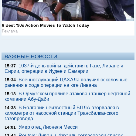
6 Best '90s Action Movies To Watch Today
Реклама
ВАЖНЫЕ НОВОСТИ
1037-й день войны: действия в Газе, Ливане и
15:37
Сирии, операции в Иудее и Самарии
Военнослужащий ЦАХАЛа получил осколочные
15:34
ранения в ходе операции на юге Ливана
В Ормузском проливе атакован танкер нефтяной
15:18
компании Абу-Даби
В Болгарии неизвестный БПЛА взорвался в
14:38
километре от насосной станции Трансбалканского
газопровода
Умер отец Лионеля Месси
14:01
Reuters: Ливан и Израиль согласовали список
13:44