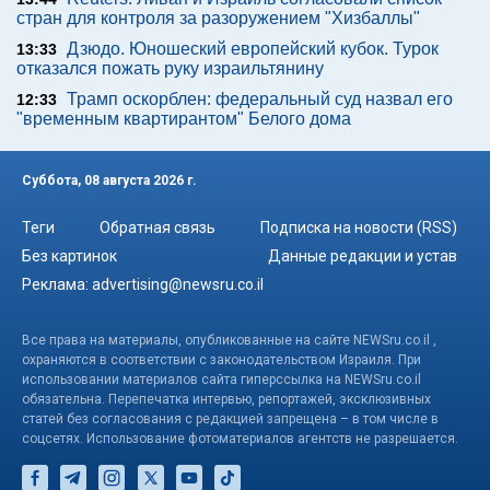
стран для контроля за разоружением "Хизбаллы"
Дзюдо. Юношеский европейский кубок. Турок
13:33
отказался пожать руку израильтянину
Трамп оскорблен: федеральный суд назвал его
12:33
"временным квартирантом" Белого дома
Суббота, 08 августа 2026 г.
Теги
Обратная связь
Подписка на новости (RSS)
Без картинок
Данные редакции и устав
Реклама:
advertising@newsru.co.il
Все права на материалы, опубликованные на сайте NEWSru.co.il ,
охраняются в соответствии с законодательством Израиля. При
использовании материалов сайта гиперссылка на NEWSru.co.il
обязательна. Перепечатка интервью, репортажей, эксклюзивных
статей без согласования с редакцией запрещена – в том числе в
соцсетях. Использование фотоматериалов агентств не разрешается.