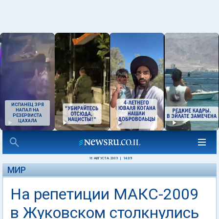
ИСПАНЕЦ ЗРЯ
НАПАЛ НА
РЕЗЕРВИСТА
ЦАХАЛА
16 АВГУСТА 2009
|
14:09
МИР
На репетиции МАКС-2009
в Жуковском столкнулись