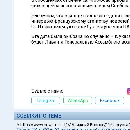
В сообщениях отмечается, что Аббас прибыл
являющейся непостоянным членом Совбеза 
Напомним, что в конце прошлой недели гла
интервью французскому агентству новостей A
ООН официальную просьбу о вступлении ПА в
Эта дата была выбрана не случайно – в ук
будет Ливан, а Генеральную Ассамблею возг
Будьте с нами:
Telegram
WhatsApp
Facebook
ССЫЛКИ ПО ТЕМЕ
//
https://www.newsru.co.il/
//
Ближний Восток
//
16 августа
Посол ПА в ООН: "О насилии в сентябре говорит то