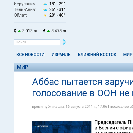
Иерусалим:
18° -
29°
Тель-Авив:
25° -
31°
Эйлат:
28° -
40°
$
3.013 ₪
€
3.478 ₪
ВСЕ НОВОСТИ
ИЗРАИЛЬ
БЛИЖНИЙ ВОСТОК
МИР
МИР
Аббас пытается заруч
голосование в ООН не
время публикации: 16 августа 2011 г., 17:06 | последнее об
Председатель ПН
в Боснии с офиц