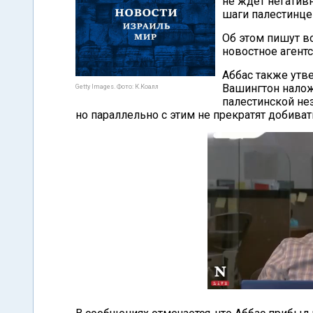
не ждет негатив
шаги палестинце
Об этом пишут во
новостное агентс
Аббас также утве
Вашингтон налож
Getty Images. Фото: К.Коалл
палестинской не
но параллельно с этим не прекратят добиват