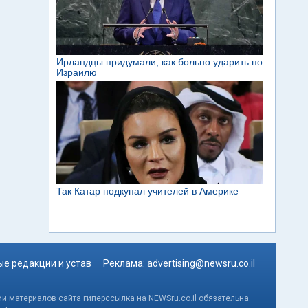
е редакции и устав
Реклама:
advertising@newsru.co.il
и материалов сайта гиперссылка на NEWSru.co.il обязательна.