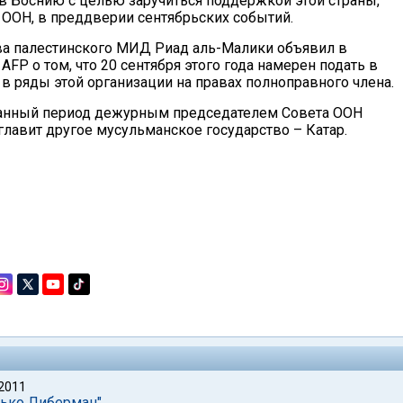
 в Боснию с целью заручиться поддержкой этой страны,
ООН, в преддверии сентябрьских событий.
ва палестинского МИД Риад аль-Малики объявил в
FP о том, что 20 сентября этого года намерен подать в
 ряды этой организации на правах полноправного члена.
азанный период дежурным председателем Совета ООН
лавит другое мусульманское государство – Катар.
 2011
лько Либерман"