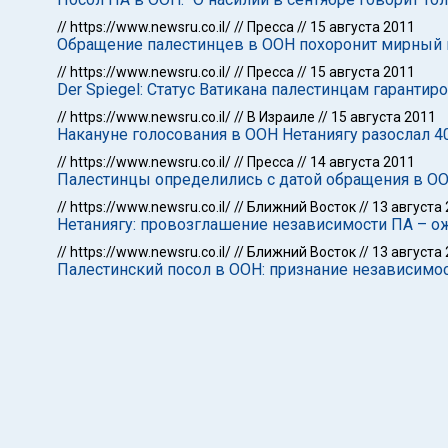
//
https://www.newsru.co.il/
//
Пресса
//
15 августа 2011
Обращение палестинцев в ООН похоронит мирный 
//
https://www.newsru.co.il/
//
Пресса
//
15 августа 2011
Der Spiegel: Статус Ватикана палестинцам гарантир
//
https://www.newsru.co.il/
//
В Израиле
//
15 августа 2011
Накануне голосования в ООН Нетаниягу разослал 4
//
https://www.newsru.co.il/
//
Пресса
//
14 августа 2011
Палестинцы определились с датой обращения в ОО
//
https://www.newsru.co.il/
//
Ближний Восток
//
13 августа
Нетаниягу: провозглашение независимости ПА – 
//
https://www.newsru.co.il/
//
Ближний Восток
//
13 августа
Палестинский посол в ООН: признание независимос