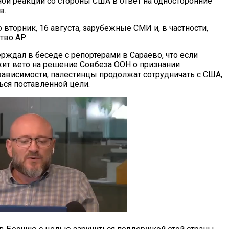
ной реакции со стороны США в ответ на односторонние
в.
 вторник, 16 августа, зарубежные СМИ и, в частности,
тво АР.
рждал в беседе с репортерами в Сараево, что если
ит вето на решение Совбеза ООН о признании
зависимости, палестинцы продолжат сотрудничать с США,
ься поставленной цели.