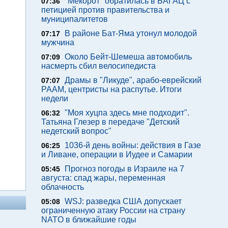
"Мекорот" обратилась в БАГАЦ с
07:36
петицией против правительства и
муниципалитетов
В районе Бат-Яма утонул молодой
07:17
мужчина
Около Бейт-Шемеша автомобиль
07:09
насмерть сбил велосипедиста
Драмы в "Ликуде", арабо-еврейский
07:07
РААМ, центристы на распутье. Итоги
недели
"Моя хуцпа здесь мне подходит".
06:32
Татьяна Глезер в передаче "Детский
недетский вопрос"
1036-й день войны: действия в Газе
06:25
и Ливане, операции в Иудее и Самарии
Прогноз погоды в Израиле на 7
05:45
августа: спад жары, переменная
облачность
WSJ: разведка США допускает
05:08
ограниченную атаку России на страну
NATO в ближайшие годы