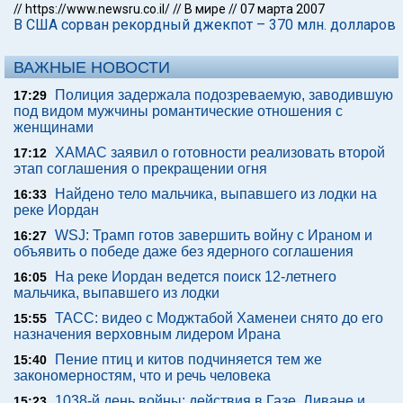
//
https://www.newsru.co.il/
//
В мире
//
07 марта 2007
В США сорван рекордный джекпот – 370 млн. долларов
ВАЖНЫЕ НОВОСТИ
Полиция задержала подозреваемую, заводившую
17:29
под видом мужчины романтические отношения с
женщинами
ХАМАС заявил о готовности реализовать второй
17:12
этап соглашения о прекращении огня
Найдено тело мальчика, выпавшего из лодки на
16:33
реке Иордан
WSJ: Трамп готов завершить войну с Ираном и
16:27
объявить о победе даже без ядерного соглашения
На реке Иордан ведется поиск 12-летнего
16:05
мальчика, выпавшего из лодки
ТАСС: видео с Моджтабой Хаменеи снято до его
15:55
назначения верховным лидером Ирана
Пение птиц и китов подчиняется тем же
15:40
закономерностям, что и речь человека
1038-й день войны: действия в Газе, Ливане и
15:23