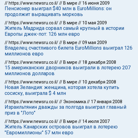
//
https://www.newsru.co.il/
//
В мире
//
16 июня 2009
Пенсионер выиграл $40 млн в EuroMillions: он
продолжит выращивать морковь
//
https://www.newsru.co.il/
//
В мире
//
10 мая 2009
Житель Мадрида сорвал самый крупный в истории
Европы джек-пот: 126 млн евро
//
https://www.newsru.co.il/
//
В мире
//
09 мая 2009
Владелец счастливого билета EuroMillions выиграл 126
миллионов евро
//
https://www.newsru.co.il/
//
В мире
//
18 декабря 2008
15 американских дворников выиграли в лотерею 207
миллионов долларов
//
https://www.newsru.co.il/
//
В мире
//
10 декабря 2008
Новая Зеландия: женщина, которая хотела купить
сосиску, выиграла $ 4 млн
//
https://www.newsru.co.il/
//
Экономика
//
17 января 2008
Израильтянин дважды за полгода выиграл главный
приз в "Лото"
//
https://www.newsru.co.il/
//
В мире
//
14 июля 2007
Житель Канарских островов выиграл в лотерею
"Евромиллионы" 57 млн евро