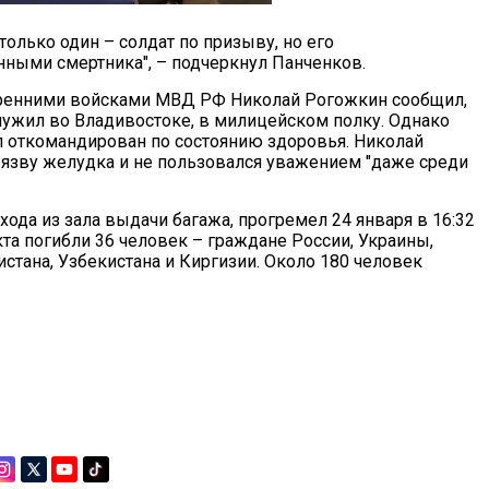
олько один – солдат по призыву, но его
ными смертника", – подчеркнул Панченков.
ренними войсками МВД РФ Николай Рогожкин сообщил,
лужил во Владивостоке, в милицейском полку. Однако
л откомандирован по состоянию здоровья. Николай
 язву желудка и не пользовался уважением "даже среди
ода из зала выдачи багажа, прогремел 24 января в 16:32
кта погибли 36 человек – граждане России, Украины,
стана, Узбекистана и Киргизии. Около 180 человек