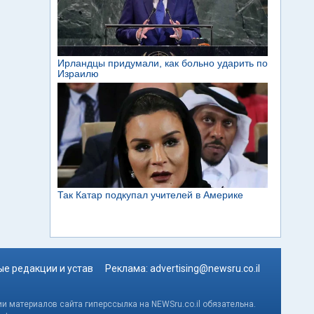
е редакции и устав
Реклама:
advertising@newsru.co.il
и материалов сайта гиперссылка на NEWSru.co.il обязательна.