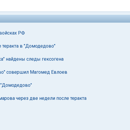
 войсках РФ
 теракта в "Домодедово"
ка" найдены следы гексогена
ово" совершил Магомед Евлоев
з "Домодедово"
марова через две недели после теракта