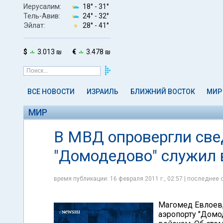
Иерусалим:
18° -
31°
Тель-Авив:
24° -
32°
Эйлат:
28° -
41°
$
3.013 ₪
€
3.478 ₪
ВСЕ НОВОСТИ
ИЗРАИЛЬ
БЛИЖНИЙ ВОСТОК
МИР
МИР
В МВД опровергли свед
"Домодедово" служил 
время публикации: 16 февраля 2011 г., 02:57 | последнее 
Магомед Евлоев,
аэропорту "Домо