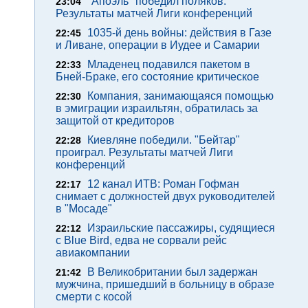
"Апоэль" победил поляков.
23:04
Результаты матчей Лиги конференций
1035-й день войны: действия в Газе
22:45
и Ливане, операции в Иудее и Самарии
Младенец подавился пакетом в
22:33
Бней-Браке, его состояние критическое
Компания, занимающаяся помощью
22:30
в эмиграции израильтян, обратилась за
защитой от кредиторов
Киевляне победили. "Бейтар"
22:28
проиграл. Результаты матчей Лиги
конференций
12 канал ИТВ: Роман Гофман
22:17
снимает с должностей двух руководителей
в "Мосаде"
Израильские пассажиры, судящиеся
22:12
с Blue Bird, едва не сорвали рейс
авиакомпании
В Великобритании был задержан
21:42
мужчина, пришедший в больницу в образе
смерти с косой