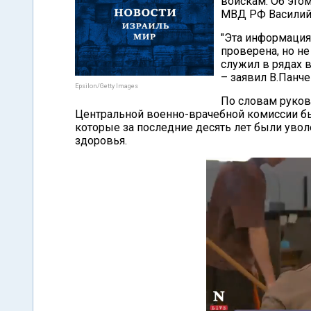
войскам. Об это
МВД РФ Василий
"Эта информация
проверена, но н
служил в рядах в
– заявил В.Панче
Epsilon/Getty Images
По словам руков
Центральной военно-врачебной комиссии б
которые за последние десять лет были уво
здоровья.