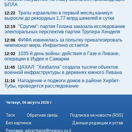
БПЛА
Траты израильтян в первый месяц каникул
12:22
выросли до рекордных 1,77 млрд шекелей в сутки
"Сругим": партия Голана заказала исследование
12:19
электоральных перспектив партии Трупера-Хенделя
ФИФА извинилась за попытку приватизировать
12:06
чемпионат мира. Инфантино остается
1035-й день войны: действия в Газе и Ливане,
12:02
операции в Иудее и Самарии
ЦАХАЛ: "Хизбалла" создала тысячи объектов
11:45
военной инфраструктуры в деревнях южного Ливана
Нападение и поджоги домов в районе Хирбет-
11:16
Тубы, проводится расследование
Четверг, 06 августа 2026 г.
Теги
Обратная связь
Подписка на новости (RSS)
Без картинок
Данные редакции и устав
Реклама:
advertising@newsru.co.il