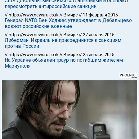
США довольны минскими соглашениями и обещают
пересмотреть антироссийские санкции
//
https://www.newsru.co.il/
//
В мире
//
11 февраля 2015
Генерал NATO Бен Ходжес утверждает: в Дебальцево
воюют российские военные
//
https://www.newsru.co.il/
//
В мире
//
27 января 2015
Либерман: Израиль не присоединится к санкциям
против России
//
https://www.newsru.co.il/
//
В мире
//
25 января 2015
На Украине объявлен траур по погибшим жителям
Мариуполя