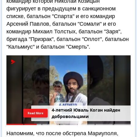
командир которой Николай Козицын
фигурирует в предыдущем в санкционном
списке, батальон "Спарта" и его командир
Арсений Павлов, батальон "Сомали" и его
командир Михаил Толстых, батальон "Заря",
бригада "Призрак", батальон "Оплот", батальон
"Кальмиус" и батальон "Смерть".
4-летний Юваль Коган найден
Read More
добровольцами
Напомним, что после обстрела Мариуполя,