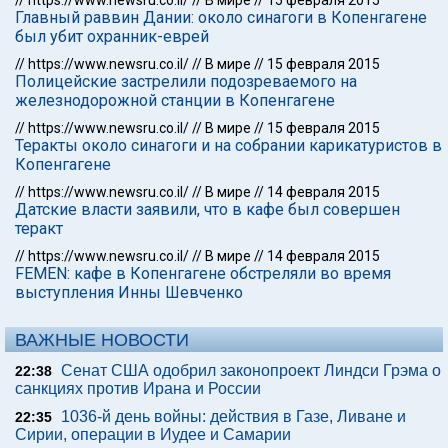
//
https://www.newsru.co.il/
//
В мире
//
15 февраля 2015
Главный раввин Дании: около синагоги в Копенгагене
был убит охранник-еврей
//
https://www.newsru.co.il/
//
В мире
//
15 февраля 2015
Полицейские застрелили подозреваемого на
железнодорожной станции в Копенгагене
//
https://www.newsru.co.il/
//
В мире
//
15 февраля 2015
Теракты около синагоги и на собрании карикатуристов в
Копенгагене
//
https://www.newsru.co.il/
//
В мире
//
14 февраля 2015
Датские власти заявили, что в кафе был совершен
теракт
//
https://www.newsru.co.il/
//
В мире
//
14 февраля 2015
FEMEN: кафе в Копенгагене обстреляли во время
выступления Инны Шевченко
ВАЖНЫЕ НОВОСТИ
Сенат США одобрил законопроект Линдси Грэма о
22:38
санкциях против Ирана и России
1036-й день войны: действия в Газе, Ливане и
22:35
Сирии, операции в Иудее и Самарии