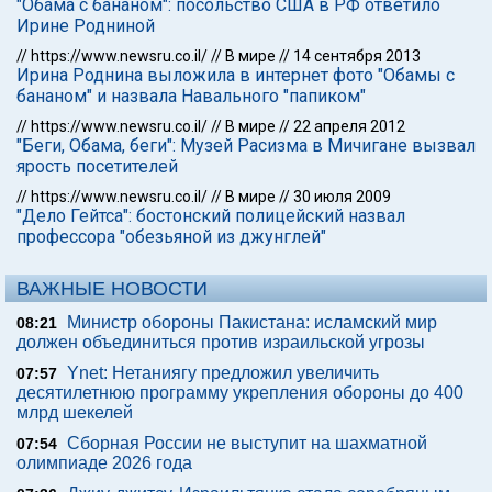
"Обама с бананом": посольство США в РФ ответило
Ирине Родниной
//
https://www.newsru.co.il/
//
В мире
//
14 сентября 2013
Ирина Роднина выложила в интернет фото "Обамы с
бананом" и назвала Навального "папиком"
//
https://www.newsru.co.il/
//
В мире
//
22 апреля 2012
"Беги, Обама, беги": Музей Расизма в Мичигане вызвал
ярость посетителей
//
https://www.newsru.co.il/
//
В мире
//
30 июля 2009
"Дело Гейтса": бостонский полицейский назвал
профессора "обезьяной из джунглей"
ВАЖНЫЕ НОВОСТИ
Министр обороны Пакистана: исламский мир
08:21
должен объединиться против израильской угрозы
Ynet: Нетаниягу предложил увеличить
07:57
десятилетнюю программу укрепления обороны до 400
млрд шекелей
Сборная России не выступит на шахматной
07:54
олимпиаде 2026 года