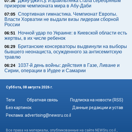
Джиу-джитсу. Израильтянка стала серебряным
07:36
призером чемпионата мира в Абу-Даби
Спортивная гимнастика. Чемпионат Европы.
07:05
Власти Хорватии не выдали визы лидерам сборной
России
Ночной удар по Украине: в Киевской области есть
06:51
жертвы, в их числе ребенок
Британские консерваторы выдвинули на выборы
06:29
бывшего неонациста, осужденного за антисемитскую
травлю
1037-й день войны: действия в Газе, Ливане и
06:24
Сирии, операции в Иудее и Самарии
Суббота, 08 августа 2026 г.
Теги
Обратная связь
Подписка на новости (RSS)
Без картинок
Данные редакции и устав
Реклама:
advertising@newsru.co.il
Все права на материалы, опубликованные на сайте NEWSru.co.il ,