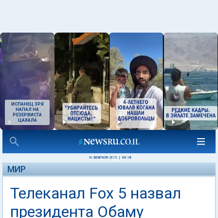
ИСПАНЕЦ ЗРЯ
НАПАЛ НА
РЕЗЕРВИСТА
ЦАХАЛА
16 ФЕВРАЛЯ 2015
|
06:18
МИР
Телеканал Fox 5 назвал
президента Обаму