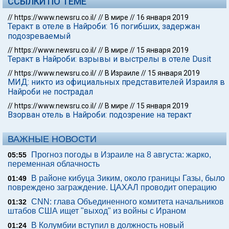
ССЫЛКИ ПО ТЕМЕ
//
https://www.newsru.co.il/
//
В мире
//
16 января 2019
Теракт в отеле в Найроби: 16 погибших, задержан
подозреваемый
//
https://www.newsru.co.il/
//
В мире
//
15 января 2019
Теракт в Найроби: взрывы и выстрелы в отеле Dusit
//
https://www.newsru.co.il/
//
В Израиле
//
15 января 2019
МИД: никто из официальных представителей Израиля в
Найроби не пострадал
//
https://www.newsru.co.il/
//
В мире
//
15 января 2019
Взорван отель в Найроби: подозрение на теракт
ВАЖНЫЕ НОВОСТИ
Прогноз погоды в Израиле на 8 августа: жарко,
05:55
переменная облачность
В районе кибуца Зиким, около границы Газы, было
01:49
повреждено заграждение. ЦАХАЛ проводит операцию
CNN: глава Объединенного комитета начальников
01:32
штабов США ищет "выход" из войны с Ираном
В Колумбии вступил в должность новый
01:24