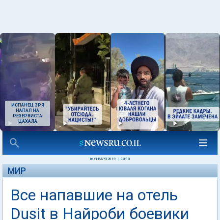
ИСПАНЕЦ ЗРЯ
НАПАЛ НА
РЕЗЕРВИСТА
ЦАХАЛА
16 ЯНВАРЯ 2019
|
03:13
МИР
Все напавшие на отель
Dusit в Найроби боевики