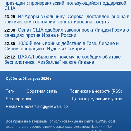
президент: произраильский, пользующийся поддержкой
США
Из Арары в больницу "Сорока" доставлен юноша в
23:25
критическом состоянии, констатирована смерть
Сенат США одобрил законопроект Линдси Грэма о
22:38
санкциях против Ирана и России
1036-й день войны: действия в Газе, Ливане и
22:35
Сирии, операции в Иудее и Самарии
ЦАХАЛ объяснил, почему не сообщил об атаке
22:12
беспилотника "Хизбаллы" на юге Ливана
Суббота, 08 августа 2026 г.
Теги
Обратная связь
Подписка на новости (RSS)
Без картинок
Данные редакции и устав
Реклама:
advertising@newsru.co.il
Все права на материалы, опубликованные на сайте NEWSru.co.il ,
охраняются в соответствии с законодательством Израиля. При