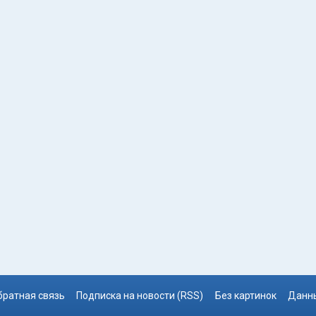
братная связь
Подписка на новости (RSS)
Без картинок
Данны