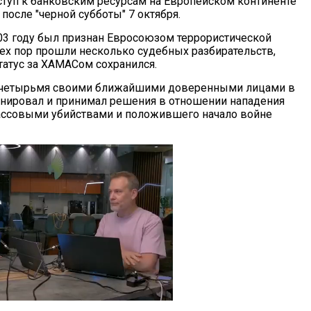
ступ к банковским ресурсам на Европейском континенте
 после "черной субботы" 7 октября.
3 году был признан Евросоюзом террористической
тех пор прошли несколько судебных разбирательств,
татус за ХАМАСом сохранился.
с четырьмя своими ближайшими доверенными лицами в
анировал и принимал решения в отношении нападения
ссовыми убийствами и положившего начало войне