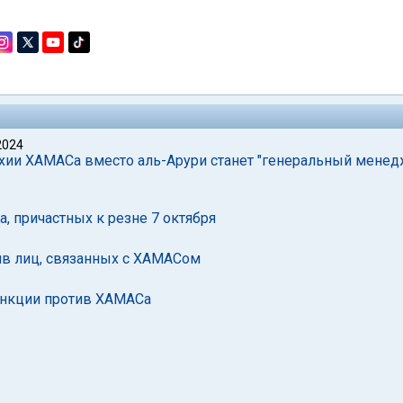
2024
хии ХАМАСа вместо аль-Арури станет "генеральный менед
, причастных к резне 7 октября
ив лиц, связанных с ХАМАСом
санкции против ХАМАСа