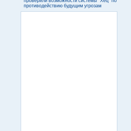
проверили возможности системы "Хец" по
противодействию будущим угрозам