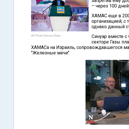
запретив ему до
– через 100 дней
ХАМАС еще в 200
организацией, с 
однако данный с
Синуар вместе 
AP Photo/Fatima Shbair
секторе Газы пл
ХАМАСа на Израиль, сопровождавшегося ма
"Железные мечи".