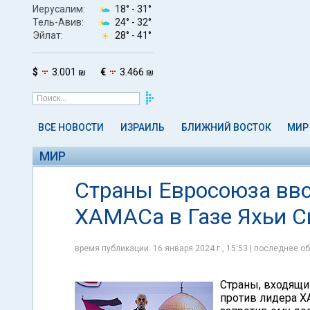
Иерусалим:
18° -
31°
Тель-Авив:
24° -
32°
Эйлат:
28° -
41°
$
3.001 ₪
€
3.466 ₪
ВСЕ НОВОСТИ
ИЗРАИЛЬ
БЛИЖНИЙ ВОСТОК
МИР
МИР
Страны Евросоюза вво
ХАМАСа в Газе Яхьи С
время публикации: 16 января 2024 г., 15:53 | последнее об
Страны, входящи
против лидера Х