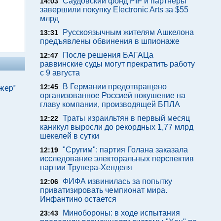
Саудовский фонд PIF и партнеры
14:03
завершили покупку Electronic Arts за $55
млрд
Русскоязычным жителям Ашкелона
13:31
предъявлены обвинения в шпионаже
После решения БАГАЦа
12:47
раввинские суды могут прекратить работу
с 9 августа
В Германии предотвращено
12:45
жер"
организованное Россией покушение на
главу компании, производящей БПЛА
Траты израильтян в первый месяц
12:22
каникул выросли до рекордных 1,77 млрд
шекелей в сутки
"Сругим": партия Голана заказала
12:19
исследование электоральных перспектив
партии Трупера-Хенделя
ФИФА извинилась за попытку
12:06
приватизировать чемпионат мира.
Инфантино остается
Минобороны: в ходе испытания
23:43