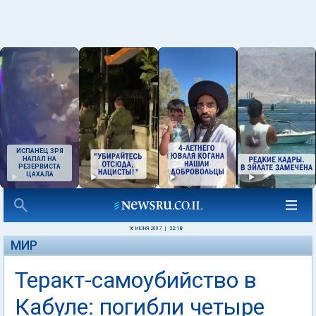
ИСПАНЕЦ ЗРЯ
НАПАЛ НА
РЕЗЕРВИСТА
ЦАХАЛА
16 ИЮНЯ 2007
|
22:18
МИР
Теракт-самоубийство в
Кабуле: погибли четыре