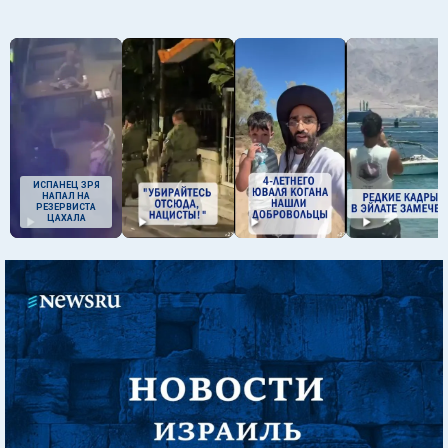
ИСПАНЕЦ ЗРЯ
НАПАЛ НА
РЕЗЕРВИСТА
ЦАХАЛА