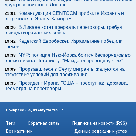
двух резервистов в Ливане
Командующий CENTCOM прибыл в Израиль и
21:01
встретился с Эялем Замиром
В Ливане хотят прервать переговоры, требуя
20:20
вывода израильских войск
Кадетский Евробаскет. Израильтяне победили
19:42
греков
NYP: полиция Нью-Йорка боится беспорядков во
19:38
время визита Нетаниягу: "Мамдани провоцирует их"
Прорвавшиеся в Сеуту мигранты жалуются на
19:09
отсутствие условий для проживания
Президент Ирана: "США – преступная держава,
18:35
несмотря на переговоры"
Воскресенье, 09 августа 2026 г.
Теги
Обратная связь
Подписка на новости (RSS)
Без картинок
Данные редакции и устав