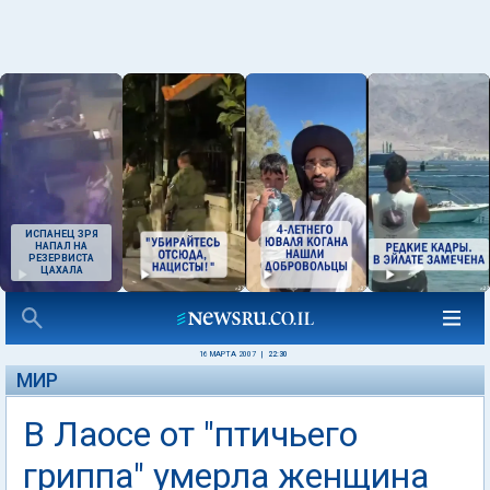
ИСПАНЕЦ ЗРЯ
НАПАЛ НА
РЕЗЕРВИСТА
ЦАХАЛА
16 МАРТА 2007
|
22:30
МИР
В Лаосе от "птичьего
гриппа" умерла женщина