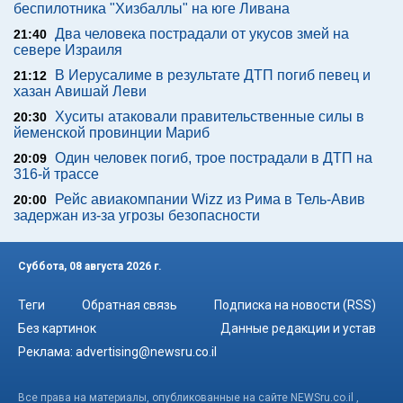
беспилотника "Хизбаллы" на юге Ливана
Два человека пострадали от укусов змей на
21:40
севере Израиля
В Иерусалиме в результате ДТП погиб певец и
21:12
хазан Авишай Леви
Хуситы атаковали правительственные силы в
20:30
йеменской провинции Мариб
Один человек погиб, трое пострадали в ДТП на
20:09
316-й трассе
Рейс авиакомпании Wizz из Рима в Тель-Авив
20:00
задержан из-за угрозы безопасности
Суббота, 08 августа 2026 г.
Теги
Обратная связь
Подписка на новости (RSS)
Без картинок
Данные редакции и устав
Реклама:
advertising@newsru.co.il
Все права на материалы, опубликованные на сайте NEWSru.co.il ,