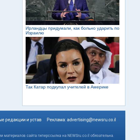
е редакции и устав
Реклама:
advertising@newsru.co.il
и материалов сайта гиперссылка на NEWSru.co.il обязательна.