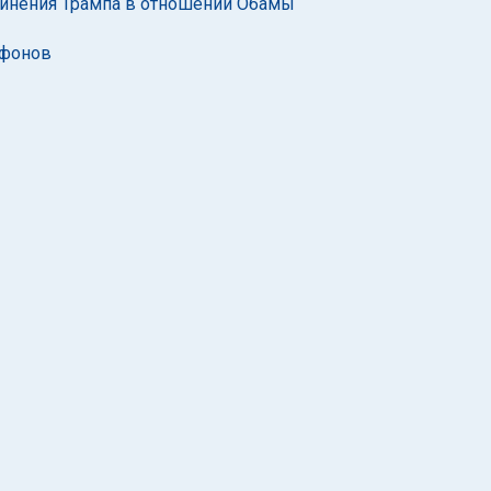
винения Трампа в отношении Обамы
ефонов