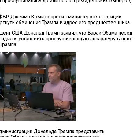
 прослушивались до или после президентских выборов,
s
.
 ФБР Джеймс Коми попросил министерство юстиции
ргнуть обвинения Трампа в адрес его предшественника.
дент США Дональд Трамп заявил, что Барак Обама перед
рядился установить прослушивающую аппаратуру в нью-
Трампа.
администрации Дональда Трампа представить