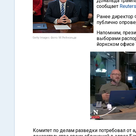
Дональда Трампа
сообщает
Reuter
Ранее директор
публично опрове
Напомним, прези
выборами распо
Getty Images. Фото: М.Рейнольдс
йоркском офисе 
Комитет по делам разведки потребовал от 