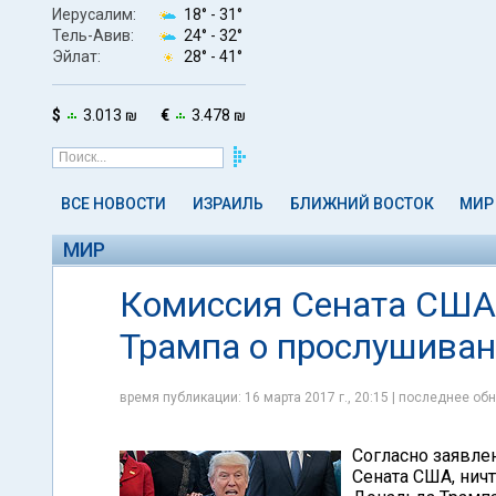
Иерусалим:
18° -
31°
Тель-Авив:
24° -
32°
Эйлат:
28° -
41°
$
3.013 ₪
€
3.478 ₪
ВСЕ НОВОСТИ
ИЗРАИЛЬ
БЛИЖНИЙ ВОСТОК
МИР
МИР
Комиссия Сената США
Трампа о прослушиван
время публикации: 16 марта 2017 г., 20:15 | последнее обн
Согласно заявле
Сената США, ничт