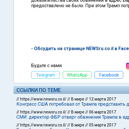
доказательства своих обвинений в адрес Ба
предоставлено не было. При этом Трамп пот
- Обсудить на странице NEWSru.co.il в Fac
Будьте с нами:
Telegram
WhatsApp
Facebook
ССЫЛКИ ПО ТЕМЕ
//
https://www.newsru.co.il/
//
В мире
//
12 марта 2017
Конгресс США потребовал от Трампа представить 
//
https://www.newsru.co.il/
//
В мире
//
06 марта 2017
СМИ: директор ФБР отверг обвинения Трампа в а
//
https://www.newsru.co.il/
//
В мире
//
05 марта 2017