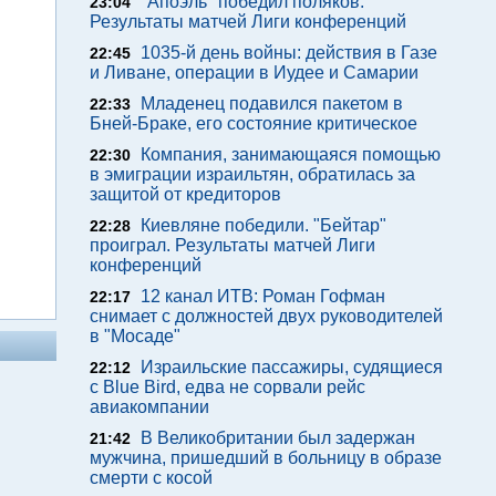
"Апоэль" победил поляков.
23:04
Результаты матчей Лиги конференций
1035-й день войны: действия в Газе
22:45
и Ливане, операции в Иудее и Самарии
Младенец подавился пакетом в
22:33
Бней-Браке, его состояние критическое
Компания, занимающаяся помощью
22:30
в эмиграции израильтян, обратилась за
защитой от кредиторов
Киевляне победили. "Бейтар"
22:28
проиграл. Результаты матчей Лиги
конференций
12 канал ИТВ: Роман Гофман
22:17
снимает с должностей двух руководителей
в "Мосаде"
Израильские пассажиры, судящиеся
22:12
с Blue Bird, едва не сорвали рейс
авиакомпании
В Великобритании был задержан
21:42
мужчина, пришедший в больницу в образе
смерти с косой