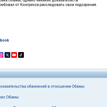
рака Обамы, однако никаких доказательств
ребовал от Конгресса расследовать свои подозрения.
ebook
доказательства обвинений в отношении Обамы
дрес Обамы