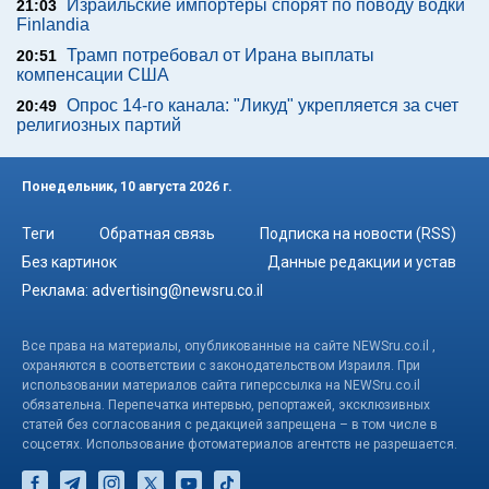
Израильские импортеры спорят по поводу водки
21:03
Finlandia
Трамп потребовал от Ирана выплаты
20:51
компенсации США
Опрос 14-го канала: "Ликуд" укрепляется за счет
20:49
религиозных партий
Понедельник, 10 августа 2026 г.
Теги
Обратная связь
Подписка на новости (RSS)
Без картинок
Данные редакции и устав
Реклама:
advertising@newsru.co.il
Все права на материалы, опубликованные на сайте NEWSru.co.il ,
охраняются в соответствии с законодательством Израиля. При
использовании материалов сайта гиперссылка на NEWSru.co.il
обязательна. Перепечатка интервью, репортажей, эксклюзивных
статей без согласования с редакцией запрещена – в том числе в
соцсетях. Использование фотоматериалов агентств не разрешается.