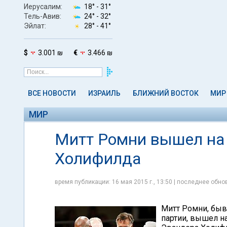
Иерусалим:
18° -
31°
Тель-Авив:
24° -
32°
Эйлат:
28° -
41°
$
3.001 ₪
€
3.466 ₪
ВСЕ НОВОСТИ
ИЗРАИЛЬ
БЛИЖНИЙ ВОСТОК
МИР
МИР
Митт Ромни вышел на 
Холифилда
время публикации: 16 мая 2015 г., 13:50 | последнее обнов
Митт Ромни, быв
партии, вышел на