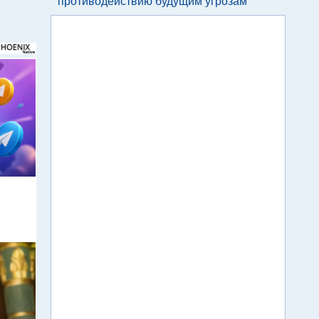
противодействию будущим угрозам
м