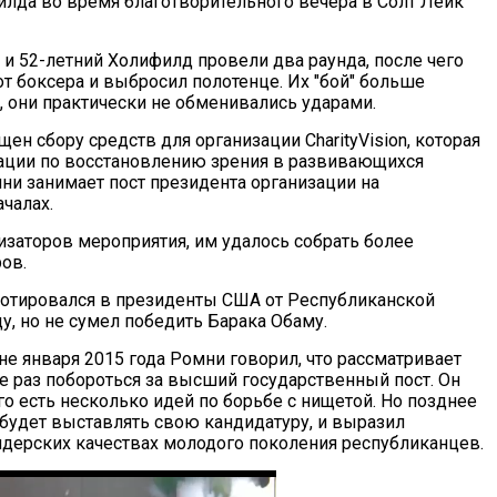
лда во время благотворительного вечера в Солт Лейк
 и 52-летний Холифилд провели два раунда, после чего
от боксера и выбросил полотенце. Их "бой" больше
, они практически не обменивались ударами.
ен сбору средств для организации CharityVision, которая
ации по восстановлению зрения в развивающихся
мни занимает пост президента организации на
чалах.
изаторов мероприятия, им удалось собрать более
ов.
отировался в президенты США от Республиканской
ду, но не сумел победить Барака Обаму.
не января 2015 года Ромни говорил, что рассматривает
 раз побороться за высший государственный пост. Он
его есть несколько идей по борьбе с нищетой. Но позднее
е будет выставлять свою кандидатуру, и выразил
идерских качествах молодого поколения республиканцев.