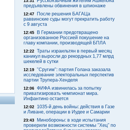
Русскоязычным жителям Ашкелона
13:31
предъявлены обвинения в шпионаже
После решения БАГАЦа
12:47
раввинские суды могут прекратить работу
с 9 августа
В Германии предотвращено
12:45
организованное Россией покушение на
главу компании, производящей БПЛА
Траты израильтян в первый месяц
12:22
каникул выросли до рекордных 1,77 млрд
шекелей в сутки
"Сругим": партия Голана заказала
12:19
исследование электоральных перспектив
партии Трупера-Хенделя
ФИФА извинилась за попытку
12:06
приватизировать чемпионат мира.
Инфантино остается
1035-й день войны: действия в Газе
12:02
и Ливане, операции в Иудее и Самарии
Минобороны: в ходе испытания
23:43
проверили возможности системы "Хец" по