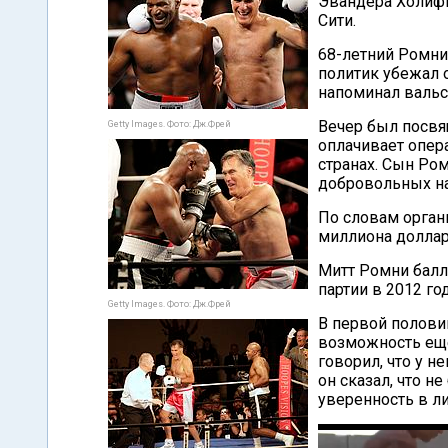
Эвандера Холифи
Сити.
68-летний Ромни
политик убежал 
напоминал вальс
Вечер был посвящ
Getty Images. Фото: Дж.Фрей
оплачивает опер
странах. Сын Ро
добровольных на
По словам орган
миллиона доллар
Митт Ромни балл
партии в 2012 го
Getty Images. Фото: Дж.Фрей
В первой полови
возможность еще
говорил, что у н
он сказал, что н
уверенность в л