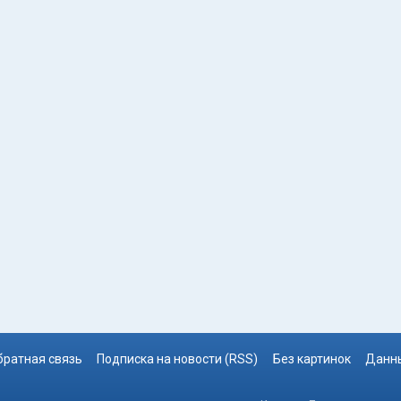
братная связь
Подписка на новости (RSS)
Без картинок
Данны