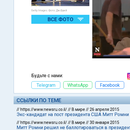
Getty Images. Фото: Дж.Фрей
ВСЕ ФОТО
Будьте с нами:
Telegram
WhatsApp
Facebook
ССЫЛКИ ПО ТЕМЕ
//
https://www.newsru.co.il/
//
В мире
//
26 апреля 2015
Экс-кандидат на пост президента США Митт Ромни
//
https://www.newsru.co.il/
//
В мире
//
30 января 2015
Митт Ромни решил не баллотироваться в президе