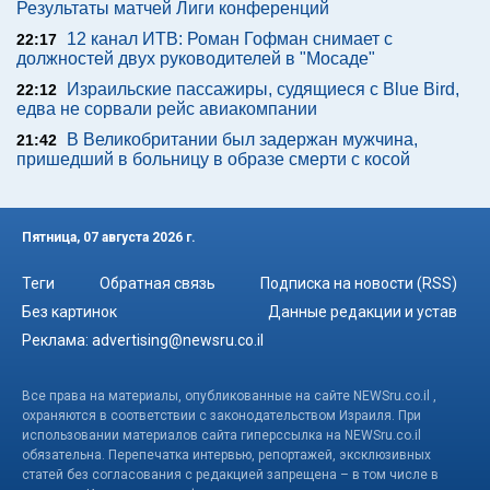
Результаты матчей Лиги конференций
12 канал ИТВ: Роман Гофман снимает с
22:17
должностей двух руководителей в "Мосаде"
Израильские пассажиры, судящиеся с Blue Bird,
22:12
едва не сорвали рейс авиакомпании
В Великобритании был задержан мужчина,
21:42
пришедший в больницу в образе смерти с косой
Пятница, 07 августа 2026 г.
Теги
Обратная связь
Подписка на новости (RSS)
Без картинок
Данные редакции и устав
Реклама:
advertising@newsru.co.il
Все права на материалы, опубликованные на сайте NEWSru.co.il ,
охраняются в соответствии с законодательством Израиля. При
использовании материалов сайта гиперссылка на NEWSru.co.il
обязательна. Перепечатка интервью, репортажей, эксклюзивных
статей без согласования с редакцией запрещена – в том числе в