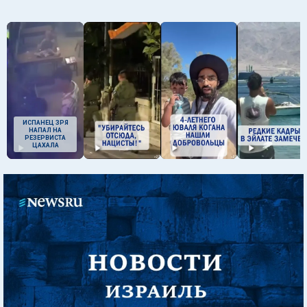
ИСПАНЕЦ ЗРЯ
НАПАЛ НА
РЕЗЕРВИСТА
ЦАХАЛА