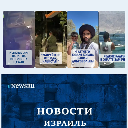
ИСПАНЕЦ ЗРЯ
НАПАЛ НА
РЕЗЕРВИСТА
ЦАХАЛА