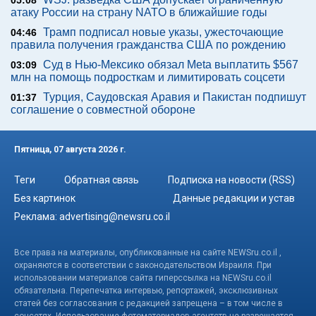
05:08
атаку России на страну NATO в ближайшие годы
Трамп подписал новые указы, ужесточающие
04:46
правила получения гражданства США по рождению
Суд в Нью-Мексико обязал Meta выплатить $567
03:09
млн на помощь подросткам и лимитировать соцсети
Турция, Саудовская Аравия и Пакистан подпишут
01:37
соглашение о совместной обороне
Пятница, 07 августа 2026 г.
Теги
Обратная связь
Подписка на новости (RSS)
Без картинок
Данные редакции и устав
Реклама:
advertising@newsru.co.il
Все права на материалы, опубликованные на сайте NEWSru.co.il ,
охраняются в соответствии с законодательством Израиля. При
использовании материалов сайта гиперссылка на NEWSru.co.il
обязательна. Перепечатка интервью, репортажей, эксклюзивных
статей без согласования с редакцией запрещена – в том числе в
соцсетях. Использование фотоматериалов агентств не разрешается.