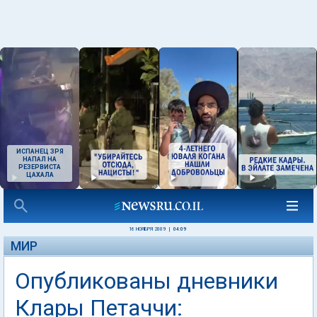
ИСПАНЕЦ ЗРЯ
НАПАЛ НА
РЕЗЕРВИСТА
ЦАХАЛА
16 НОЯБРЯ 2009
|
04:09
МИР
Опубликованы дневники
Клары Петаччи: