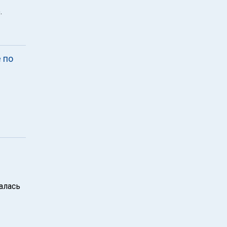
.
 по
алась