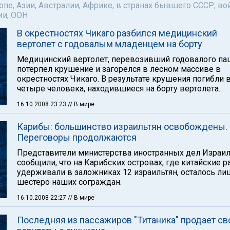
пе, Азии, Австралии, Африке, в странах бывшего СССР; во
ии, ООН
В окрестностях Чикаго разбился медицинский
вертолет с годовалым младенцем на борту
Медицинский вертолет, перевозивший годовалого пац
потерпел крушение и загорелся в лесном массиве в
окрестностях Чикаго. В результате крушения погибли 
четыре человека, находившиеся на борту вертолета.
16.10.2008 23:23
// В мире
Карибы: большинство израильтян освобождены.
Переговоры продолжаются
Представители министерства иностранных дел Израи
сообщили, что на Карибских островах, где китайские р
удерживали в заложниках 12 израильтян, осталось ли
шестеро наших сограждан.
16.10.2008 22:27
// В мире
Последняя из пассажиров "Титаника" продает св