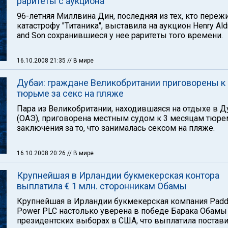
раритеты с аукциона
96-летняя Миллвина Дин, последняя из тех, кто переж
катастрофу "Титаника", выставила на аукцион Henry Ald
and Son сохранившиеся у нее раритеты того времени.
16.10.2008 21:35
// В мире
Дубаи: граждане Великобритании приговорены к
тюрьме за секс на пляже
Пара из Великобритании, находившаяся на отдыхе в Д
(ОАЭ), приговорена местным судом к 3 месяцам тюре
заключения за то, что занималась сексом на пляже.
16.10.2008 20:26
// В мире
Крупнейшая в Ирландии букмекерская контора
выплатила € 1 млн. сторонникам Обамы
Крупнейшая в Ирландии букмекерская компания Pad
Power PLC настолько уверена в победе Барака Обамы
президентских выборах в США, что выплатила поста