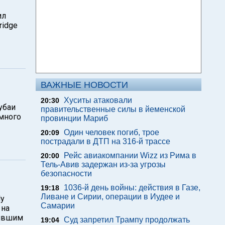
ил
ridge
ВАЖНЫЕ НОВОСТИ
Хуситы атаковали
20:30
убаи
правительственные силы в йеменской
много
провинции Мариб
Один человек погиб, трое
20:09
пострадали в ДТП на 316-й трассе
Рейс авиакомпании Wizz из Рима в
20:00
Тель-Авив задержан из-за угрозы
безопасности
1036-й день войны: действия в Газе,
19:18
Ливане и Сирии, операции в Иудее и
dy
Самарии
 на
вившим
Суд запретил Трампу продолжать
19:04