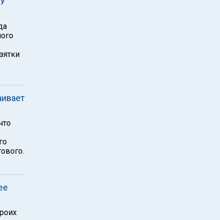
СУ
да
ного
зятки
аивает
что
го
ового.
ее
роих