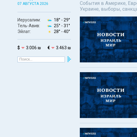
События в Америке, Евро
07 АВГУСТА 2026
Украине, выборы, санкц
Иерусалим:
18° -
29°
Тель-Авив:
25° -
31°
Эйлат:
28° -
40°
$
3.006 ₪
€
3.463 ₪