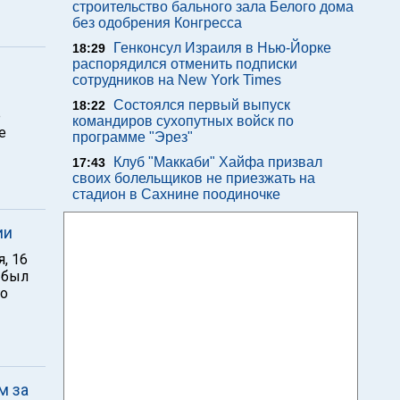
строительство бального зала Белого дома
без одобрения Конгресса
Генконсул Израиля в Нью-Йорке
18:29
распорядился отменить подписки
сотрудников на New York Times
Состоялся первый выпуск
18:22
е
командиров сухопутных войск по
е
программе "Эрез"
Клуб "Маккаби" Хайфа призвал
17:43
своих болельщиков не приезжать на
стадион в Сахнине поодиночке
ии
, 16
 был
го
м за