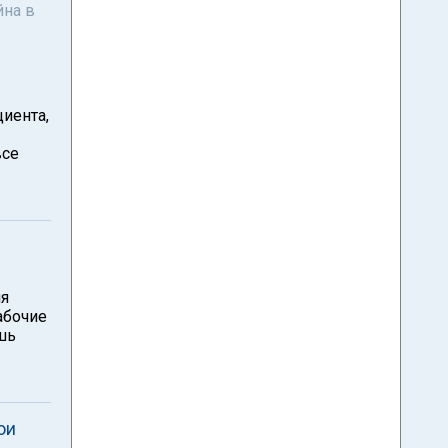
йна в
иента,
все
ля
абочие
шь
ои