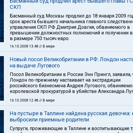
Басманный суд продлил арест бывшего главы Г
СКП
Басманный суд Москвы продлил до 18 января 2009 го
срок ареста бывшего начальника главного следствен
управления СКП РФ Дмитрия Довгия, обвиняемого в
превышении должностных полномочий и получении в
в размере 750 тысяч евро.
16.10.2008 13:48
// В мире
Новый посол Великобритании в РФ: Лондон наст
на выдаче Лугового
Посол Великобритании в России Энн Прингл, заявила, 
Лондон по-прежнему настаивает на экстрадиции
российского бизнесмена Андрея Лугового, обвиняемо
королевской прокуратурой в убийстве Александра Луг
16.10.2008 12:48
// В мире
На пустыре в Таллине найдена русская девочка: 
выбросили приемные родители
Супруги, проживающие в Таллине и воспитывающие т