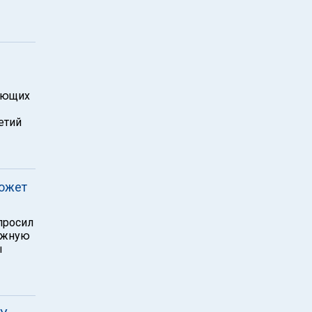
тающих
етий
может
просил
ожную
ы