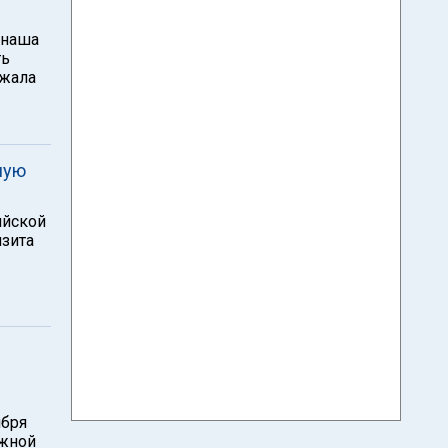
 наша
ть
лжала
ную
ийской
зита
ября
Южной