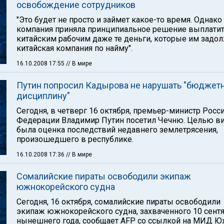
освобождение сотрудников
"Это будет не просто и займет какое-то время. Однако
компания приняла принципиальное решение выплати
китайским рабочим даже те деньги, которые им задо
китайская компания по найму".
16.10.2008 17:55
// В мире
Путин попросил Кадырова не нарушать "бюджет
дисциплину"
Сегодня, в четверг 16 октября, премьер-министр Росс
Федерации Владимир Путин посетил Чечню. Целью ви
была оценка последствий недавнего землетрясения,
произошедшего в республике.
16.10.2008 17:36
// В мире
Сомалийские пираты освободили экипаж
южнокорейского судна
Сегодня, 16 октября, сомалийские пираты освободили
экипаж южнокорейского судна, захваченного 10 сент
нынешнего года, сообщает AFP со ссылкой на МИД 