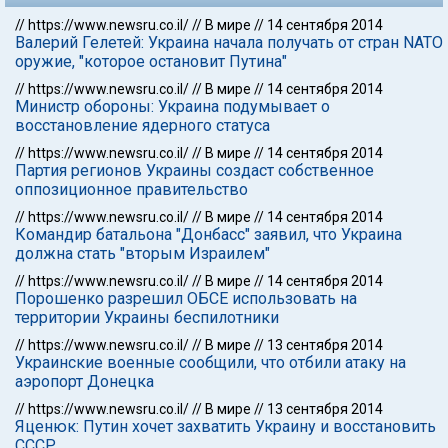
//
https://www.newsru.co.il/
//
В мире
//
14 сентября 2014
Валерий Гелетей: Украина начала получать от стран NATO
оружие, "которое остановит Путина"
//
https://www.newsru.co.il/
//
В мире
//
14 сентября 2014
Министр обороны: Украина подумывает о
восстановление ядерного статуса
//
https://www.newsru.co.il/
//
В мире
//
14 сентября 2014
Партия регионов Украины создаст собственное
оппозиционное правительство
//
https://www.newsru.co.il/
//
В мире
//
14 сентября 2014
Командир батальона "Донбасс" заявил, что Украина
должна стать "вторым Израилем"
//
https://www.newsru.co.il/
//
В мире
//
14 сентября 2014
Порошенко разрешил ОБСЕ использовать на
территории Украины беспилотники
//
https://www.newsru.co.il/
//
В мире
//
13 сентября 2014
Украинские военные сообщили, что отбили атаку на
аэропорт Донецка
//
https://www.newsru.co.il/
//
В мире
//
13 сентября 2014
Яценюк: Путин хочет захватить Украину и восстановить
СССР