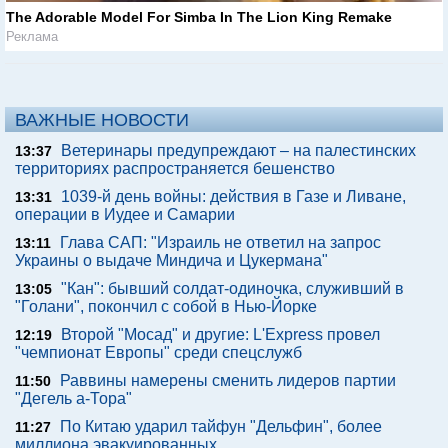
The Adorable Model For Simba In The Lion King Remake
Реклама
ВАЖНЫЕ НОВОСТИ
Ветеринары предупреждают – на палестинских
13:37
территориях распространяется бешенство
1039-й день войны: действия в Газе и Ливане,
13:31
операции в Иудее и Самарии
Глава САП: "Израиль не ответил на запрос
13:11
Украины о выдаче Миндича и Цукермана"
"Кан": бывший солдат-одиночка, служивший в
13:05
"Голани", покончил с собой в Нью-Йорке
Второй "Мосад" и другие: L'Express провел
12:19
"чемпионат Европы" среди спецслужб
Раввины намерены сменить лидеров партии
11:50
"Дегель а-Тора"
По Китаю ударил тайфун "Дельфин", более
11:27
миллиона эвакуированных