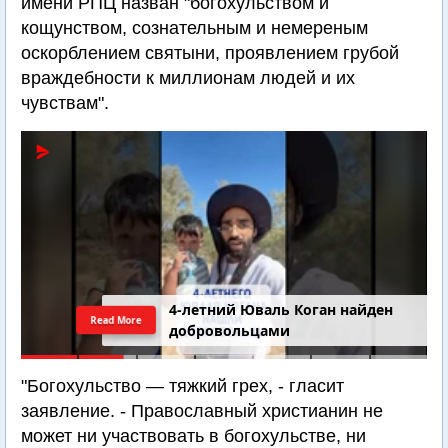
имени РПЦ назван "богохульством и
кощунством, сознательным и немереным
оскорблением святыни, проявлением грубой
враждебности к миллионам людей и их
чувствам".
4-летний Юваль Коган найден
Read More
добровольцами
"Богохульство — тяжкий грех, - гласит
заявление. - Православный христианин не
может ни участвовать в богохульстве, ни