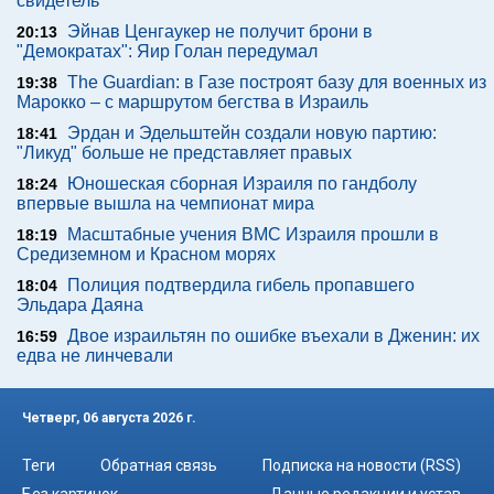
свидетель
Эйнав Ценгаукер не получит брони в
20:13
"Демократах": Яир Голан передумал
The Guardian: в Газе построят базу для военных из
19:38
Марокко – с маршрутом бегства в Израиль
Эрдан и Эдельштейн создали новую партию:
18:41
"Ликуд" больше не представляет правых
Юношеская сборная Израиля по гандболу
18:24
впервые вышла на чемпионат мира
Масштабные учения ВМС Израиля прошли в
18:19
Средиземном и Красном морях
Полиция подтвердила гибель пропавшего
18:04
Эльдара Даяна
Двое израильтян по ошибке въехали в Дженин: их
16:59
едва не линчевали
Четверг, 06 августа 2026 г.
Теги
Обратная связь
Подписка на новости (RSS)
Без картинок
Данные редакции и устав