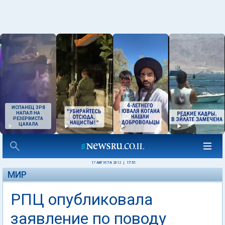
ИСПАНЕЦ ЗРЯ
НАПАЛ НА
РЕЗЕРВИСТА
ЦАХАЛА
17 АВГУСТА 2012
|
17:51
МИР
РПЦ опубликовала
заявление по поводу