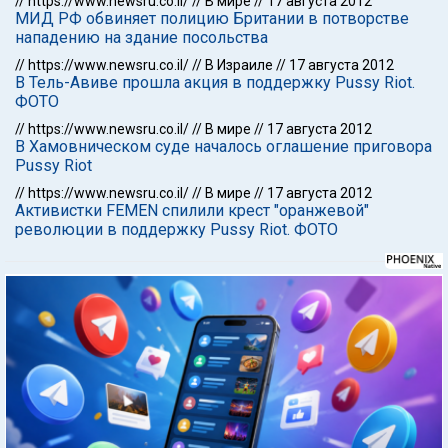
//
https://www.newsru.co.il/
//
В мире
//
17 августа 2012
МИД РФ обвиняет полицию Британии в потворстве
нападению на здание посольства
//
https://www.newsru.co.il/
//
В Израиле
//
17 августа 2012
В Тель-Авиве прошла акция в поддержку Pussy Riot.
ФОТО
//
https://www.newsru.co.il/
//
В мире
//
17 августа 2012
В Хамовническом суде началось оглашение приговора
Pussy Riot
//
https://www.newsru.co.il/
//
В мире
//
17 августа 2012
Активистки FEMEN спилили крест "оранжевой"
революции в поддержку Pussy Riot. ФОТО