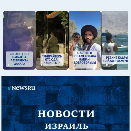
ИСПАНЕЦ ЗРЯ
НАПАЛ НА
РЕЗЕРВИСТА
ЦАХАЛА