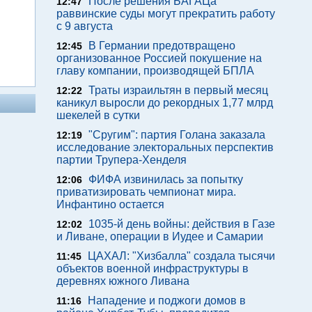
После решения БАГАЦа
12:47
раввинские суды могут прекратить работу
с 9 августа
В Германии предотвращено
12:45
организованное Россией покушение на
главу компании, производящей БПЛА
Траты израильтян в первый месяц
12:22
каникул выросли до рекордных 1,77 млрд
шекелей в сутки
"Сругим": партия Голана заказала
12:19
исследование электоральных перспектив
партии Трупера-Хенделя
ФИФА извинилась за попытку
12:06
приватизировать чемпионат мира.
Инфантино остается
1035-й день войны: действия в Газе
12:02
и Ливане, операции в Иудее и Самарии
ЦАХАЛ: "Хизбалла" создала тысячи
11:45
объектов военной инфраструктуры в
деревнях южного Ливана
Нападение и поджоги домов в
11:16