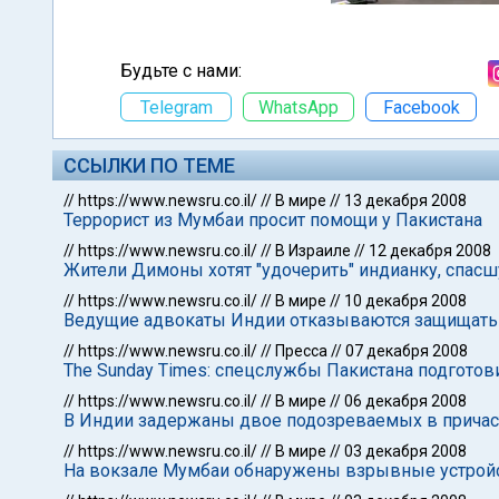
Будьте с нами:
Telegram
WhatsApp
Facebook
ССЫЛКИ ПО ТЕМЕ
//
https://www.newsru.co.il/
//
В мире
//
13 декабря 2008
Террорист из Мумбаи просит помощи у Пакистана
//
https://www.newsru.co.il/
//
В Израиле
//
12 декабря 2008
Жители Димоны хотят "удочерить" индианку, спас
//
https://www.newsru.co.il/
//
В мире
//
10 декабря 2008
Ведущие адвокаты Индии отказываются защищать
//
https://www.newsru.co.il/
//
Пресса
//
07 декабря 2008
The Sunday Times: спецслужбы Пакистана подготов
//
https://www.newsru.co.il/
//
В мире
//
06 декабря 2008
В Индии задержаны двое подозреваемых в причаст
//
https://www.newsru.co.il/
//
В мире
//
03 декабря 2008
На вокзале Мумбаи обнаружены взрывные устрой