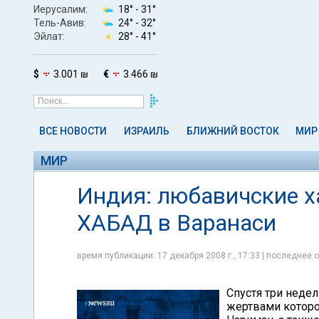
Иерусалим:
18° -
31°
Тель-Авив:
24° -
32°
Эйлат:
28° -
41°
$
3.001 ₪
€
3.466 ₪
ВСЕ НОВОСТИ
ИЗРАИЛЬ
БЛИЖНИЙ ВОСТОК
МИР
МИР
Индия: любавичские х
ХАБАД в Варанаси
время публикации: 17 декабря 2008 г., 17:33 | последнее о
Спустя три неде
жертвами которо