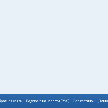
братная связь
Подписка на новости (RSS)
Без картинок
Данны