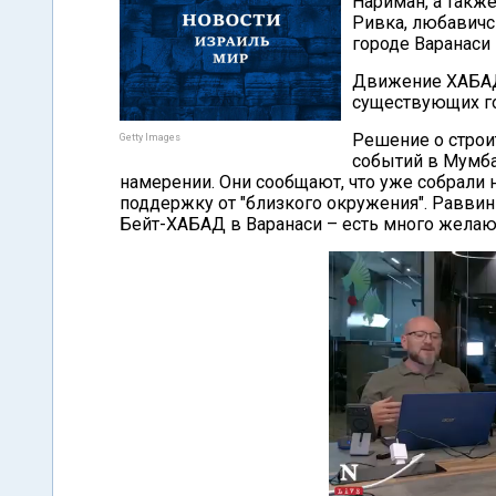
Нариман, а также
Ривка, любавичс
городе Варанаси 
Движение ХАБАД
существующих го
Решение о строи
Getty Images
событий в Мумба
намерении. Они сообщают, что уже собрали
поддержку от "близкого окружения". Раввины
Бейт-ХАБАД в Варанаси – есть много желаю