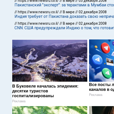
//
https://www.newsru.co.il/
//
В мире
//
03 декабря 2008
Пакистанский "эксперт": за терактами в Мумбаи сто
//
https://www.newsru.co.il/
//
В мире
//
02 декабря 2008
Индия требует от Пакистана доказать свою неприча
//
https://www.newsru.co.il/
//
В мире
//
02 декабря 2008
CNN: США предупреждали Индию о том, что готовит
Все посты 
В Буковеле началась эпидемия:
каналов в о
десятки туристов
Реклама
госпитализированы
Реклама