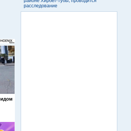
районе Хирбет-Тубы, проводится
расследование
видом