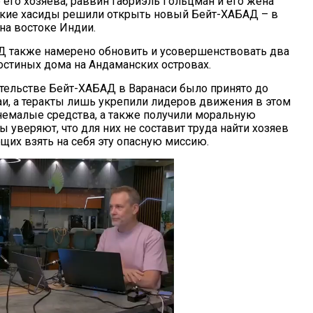
 его хозяева, раввин Габриэль Гольцман и его жена
кие хасиды решили открыть новый Бейт-ХАБАД – в
на востоке Индии.
 также намерено обновить и усовершенствовать два
стиных дома на Андаманских островах.
тельстве Бейт-ХАБАД в Варанаси было принято до
и, а теракты лишь укрепили лидеров движения в этом
 немалые средства, а также получили моральную
 уверяют, что для них не составит труда найти хозяев
щих взять на себя эту опасную миссию.