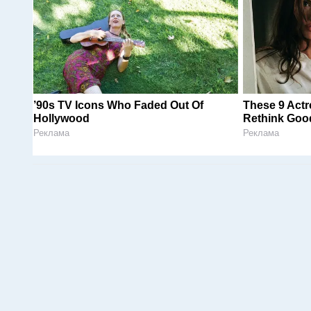
’90s TV Icons Who Faded Out Of
These 9 Actr
Hollywood
Rethink Good
Реклама
Реклама