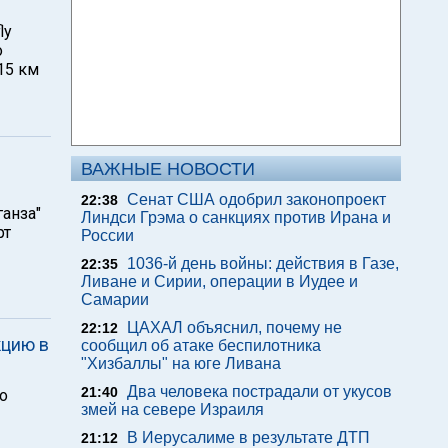
ly
о
15 км
ВАЖНЫЕ НОВОСТИ
Сенат США одобрил законопроект
22:38
ганза"
Линдси Грэма о санкциях против Ирана и
рт
России
1036-й день войны: действия в Газе,
22:35
Ливане и Сирии, операции в Иудее и
Самарии
ЦАХАЛ объяснил, почему не
22:12
кцию в
сообщил об атаке беспилотника
"Хизбаллы" на юге Ливана
Два человека пострадали от укусов
21:40
о
змей на севере Израиля
В Иерусалиме в результате ДТП
21:12