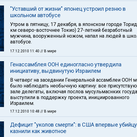
"Уставший от жизни" японец устроил резню в
школьном автобусе
Утром в пятницу, 17 декабря, в японском городе Торид
км северо-восточнее Токио) 27-летний безработный
мужчина, вооруженный ножом, напал на людей в шк
автобусе.
17.12.2010 11:40
// В мире
Генассамблея ООН единогласно утвердила
инициативу, выдвинутую Израилем
В четверг на заседании Генеральной ассамблеи ООН 
было наблюдать необычную картину: все присутству
зале делегаты, включая послов мусульмаснких госуда
выступили в поддержку проекта, инициированного
Израилем.
17.12.2010 10:48
// В мире
Дефицит "уколов смерти": в США впервые убийцу
казнили как животное