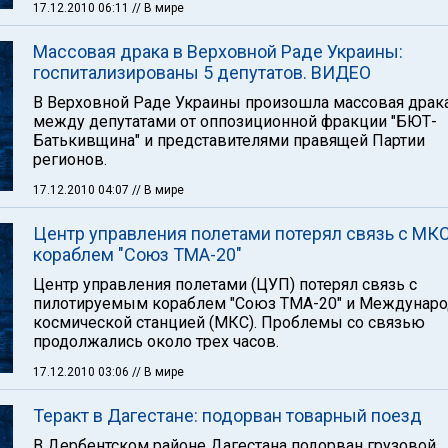
17.12.2010 06:11
// В мире
Массовая драка в Верховной Раде Украины:
госпитализированы 5 депутатов. ВИДЕО
В Верховной Раде Украины произошла массовая драк
между депутатами от оппозиционной фракции "БЮТ-
Батькивщина" и представителями правящей Партии
регионов.
17.12.2010 04:07
// В мире
Центр управления полетами потерял связь с МКС
кораблем "Союз ТМА-20"
Центр управления полетами (ЦУП) потерял связь с
пилотируемым кораблем "Союз ТМА-20" и Междунар
космической станцией (МКС). Проблемы со связью
продолжались около трех часов.
17.12.2010 03:06
// В мире
Теракт в Дагестане: подорван товарный поезд
В Дербентском районе Дагестана подорван грузовой