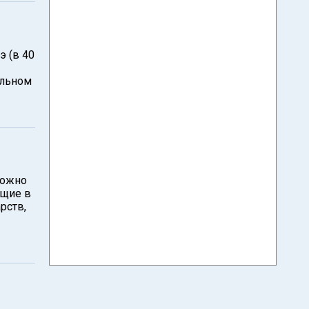
э (в 40
ольном
можно
ющие в
рств,