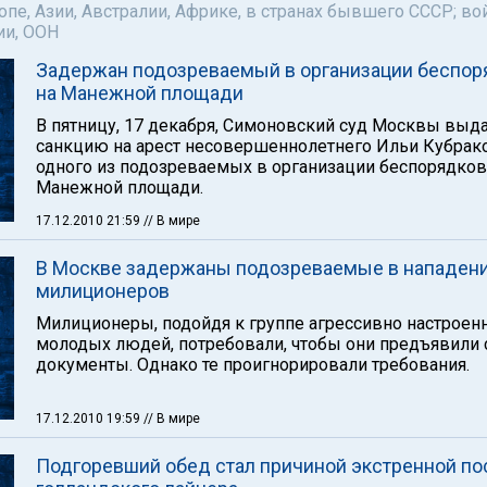
пе, Азии, Австралии, Африке, в странах бывшего СССР; во
ии, ООН
Задержан подозреваемый в организации беспор
на Манежной площади
В пятницу, 17 декабря, Симоновский суд Москвы выд
санкцию на арест несовершеннолетнего Ильи Кубрако
одного из подозреваемых в организации беспорядков
Манежной площади.
17.12.2010 21:59
// В мире
В Москве задержаны подозреваемые в нападени
милиционеров
Милиционеры, подойдя к группе агрессивно настроен
молодых людей, потребовали, чтобы они предъявили 
документы. Однако те проигнорировали требования.
17.12.2010 19:59
// В мире
Подгоревший обед стал причиной экстренной по