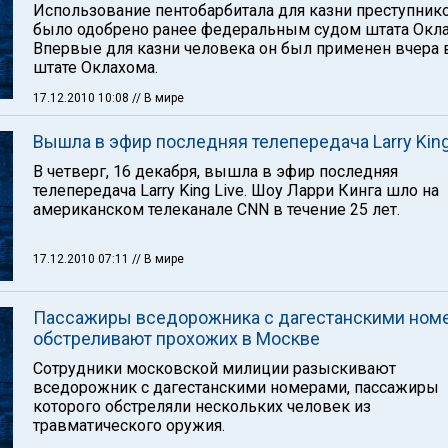
Использование пентобарбитала для казни преступник
было одобрено ранее федеральным судом штата Окла
Впервые для казни человека он был применен вчера 
штате Оклахома.
17.12.2010 10:08
// В мире
Вышла в эфир последняя телепередача Larry King
В четверг, 16 декабря, вышла в эфир последняя
телепередача Larry King Live. Шоу Ларри Кинга шло на
американском телеканале CNN в течение 25 лет.
17.12.2010 07:11
// В мире
Пассажиры вседорожника с дагестанскими ном
обстреливают прохожих в Москве
Сотрудники московской милиции разыскивают
вседорожник с дагестанскими номерами, пассажиры
которого обстреляли нескольких человек из
травматического оружия.