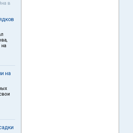
йна в
ядков
ал
ва,
 на
и на
ных
свои
садки