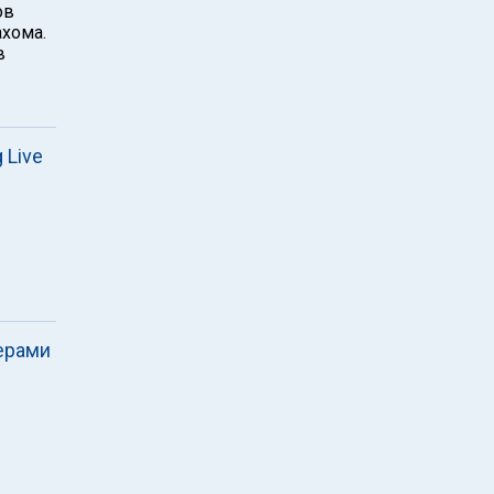
ов
хома.
в
 Live
ерами