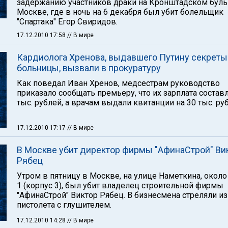
задержанию участников драки на Кронштадском буль
Москве, где в ночь на 6 декабря был убит болельщик
"Спартака" Егор Свиридов.
17.12.2010 17:58
// В мире
Кардиолога Хренова, выдавшего Путину секреты
больницы, вызвали в прокуратуру
Как поведал Иван Хренов, медсестрам руководство
приказало сообщать премьеру, что их зарплата состав
тыс. рублей, а врачам выдали квитанции на 30 тыс. ру
17.12.2010 17:17
// В мире
В Москве убит директор фирмы "АфинаСтрой" Ви
Рябец
Утром в пятницу в Москве, на улице Наметкина, окол
1 (корпус 3), был убит владелец строительной фирмы
"АфинаСтрой" Виктор Рябец. В бизнесмена стреляли из
пистолета с глушителем.
17.12.2010 14:28
// В мире