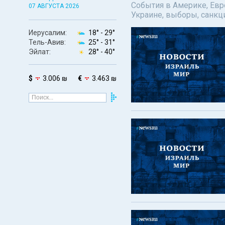
События в Америке, Евро
07 АВГУСТА 2026
Украине, выборы, санкц
Иерусалим:
18° -
29°
Тель-Авив:
25° -
31°
Эйлат:
28° -
40°
$
3.006 ₪
€
3.463 ₪