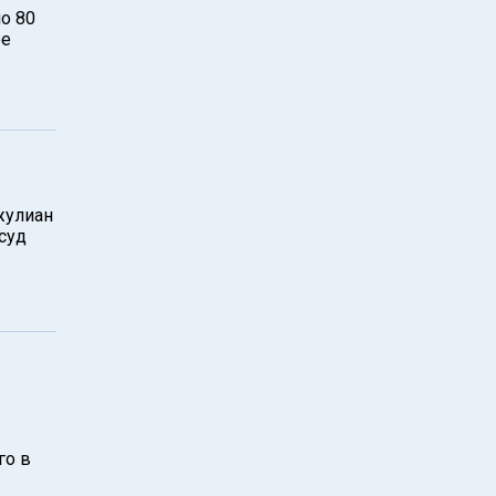
о 80
ое
жулиан
суд
го в