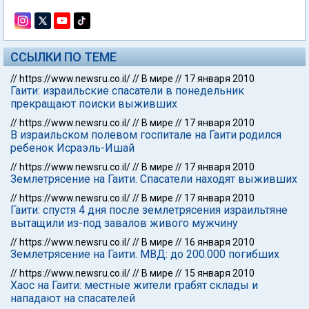
ССЫЛКИ ПО ТЕМЕ
//
https://www.newsru.co.il/
//
В мире
//
17 января 2010
Гаити: израильские спасатели в понедельник
прекращают поиски выживших
//
https://www.newsru.co.il/
//
В мире
//
17 января 2010
В израильском полевом госпитале на Гаити родился
ребенок Исраэль-Ишай
//
https://www.newsru.co.il/
//
В мире
//
17 января 2010
Землетрясение на Гаити. Спасатели находят выживших
//
https://www.newsru.co.il/
//
В мире
//
17 января 2010
Гаити: спустя 4 дня после землетрясения израильтяне
вытащили из-под завалов живого мужчину
//
https://www.newsru.co.il/
//
В мире
//
16 января 2010
Землетрясение на Гаити. МВД: до 200.000 погибших
//
https://www.newsru.co.il/
//
В мире
//
15 января 2010
Хаос на Гаити: местные жители грабят склады и
нападают на спасателей