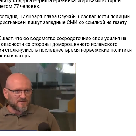
таку Андерса Беринга Брейвика, жертвами которой
етом 77 человек.
сегодня, 17 января, глава Службы безопасности полиции
ристиансен, пишут западные СМИ со ссылкой на газету
бщает, что ее ведомство сосредоточило свои усилия на
опасности со стороны доморощенного исламского
ыми столкнулись в последнее время норвежские политики
евый лагерь.