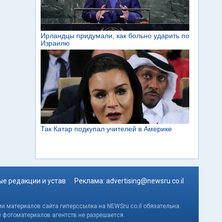
е редакции и устав
Реклама:
advertising@newsru.co.il
и материалов сайта гиперссылка на NEWSru.co.il обязательна.
е фотоматериалов агентств не разрешается.