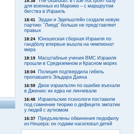
The Guardian: в Газе построят базу
19:38
для военных из Марокко – с маршрутом
бегства в Израиль
Эрдан и Эдельштейн создали новую
18:41
партию: "Ликуд" больше не представляет
правых
Юношеская сборная Израиля по
18:24
гандболу впервые вышла на чемпионат
мира
Масштабные учения ВМС Израиля
18:19
прошли в Средиземном и Красном морях
Полиция подтвердила гибель
18:04
пропавшего Эльдара Даяна
Двое израильтян по ошибке въехали
16:59
в Дженин: их едва не линчевали
Израильские психологи поставили
16:48
под сомнение теорию о дефиците эмпатии
у людей с аутизмом
Предъявлены обвинения педофилу
16:37
из Нешера: он годами насиловал детей