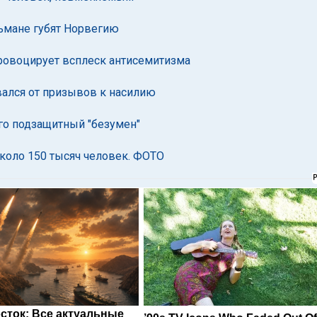
льмане губят Норвегию
провоцирует всплеск антисемитизма
ался от призывов к насилию
его подзащитный "безумен"
около 150 тысяч человек. ФОТО
сток: Все актуальные