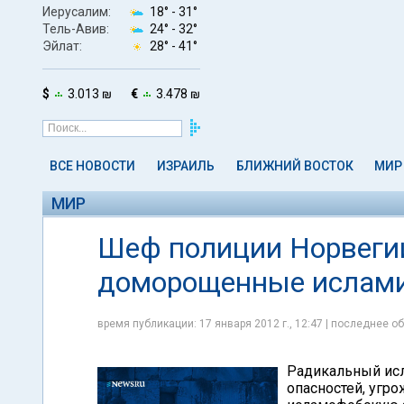
Иерусалим:
18° -
31°
Тель-Авив:
24° -
32°
Эйлат:
28° -
41°
$
3.013 ₪
€
3.478 ₪
ВСЕ НОВОСТИ
ИЗРАИЛЬ
БЛИЖНИЙ ВОСТОК
МИР
МИР
Шеф полиции Норвегии:
доморощенные ислам
время публикации: 17 января 2012 г., 12:47 | последнее об
Радикальный исл
опасностей, угр