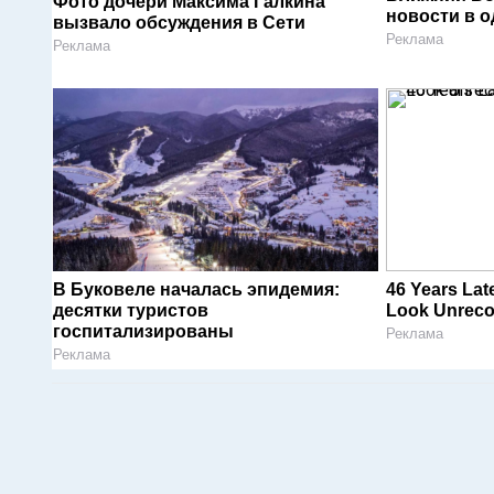
Фото дочери Максима Галкина
новости в 
вызвало обсуждения в Сети
Реклама
Реклама
В Буковеле началась эпидемия:
46 Years Lat
десятки туристов
Look Unreco
госпитализированы
Реклама
Реклама