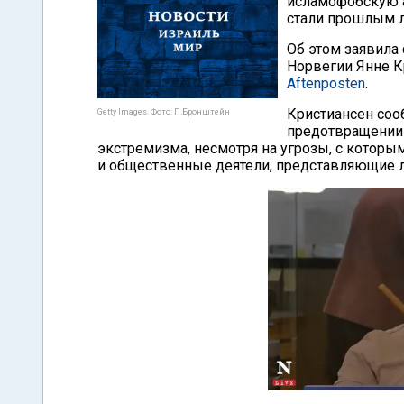
исламофобскую а
стали прошлым л
Об этом заявила 
Норвегии Янне К
Aftenposten
.
Кристиансен соо
Getty Images. Фото: П.Бронштейн
предотвращении 
экстремизма, несмотря на угрозы, с котор
и общественные деятели, представляющие л