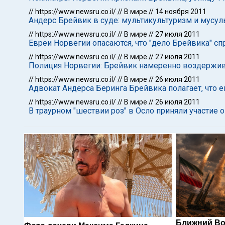
//
https://www.newsru.co.il/
//
В мире
//
14 ноября 2011
Андерс Брейвик в суде: мультикультуризм и мусу
//
https://www.newsru.co.il/
//
В мире
//
27 июля 2011
Евреи Норвегии опасаются, что "дело Брейвика" с
//
https://www.newsru.co.il/
//
В мире
//
27 июля 2011
Полиция Норвегии: Брейвик намеренно воздержив
//
https://www.newsru.co.il/
//
В мире
//
26 июля 2011
Адвокат Андерса Беринга Брейвика полагает, что 
//
https://www.newsru.co.il/
//
В мире
//
26 июля 2011
В траурном "шествии роз" в Осло приняли участие 
Ближний Во