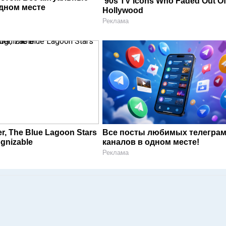
’90s TV Icons Who Faded Out O
одном месте
Hollywood
Реклама
er, The Blue Lagoon Stars
Все посты любимых телегра
gnizable
каналов в одном месте!
Реклама