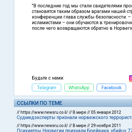
"В последние год мы стали свидетелями пр
становятся таким образом врагами нашей стр
конференции глава службы безопасности. 
исламистами – они обучаются в тренировоч
после чего возвращаются обратно в Норвеги
Будьте с нами:
Telegram
WhatsApp
Facebook
ССЫЛКИ ПО ТЕМЕ
//
https://www.newsru.co.il/
//
В мире
//
05 января 2012
Судмедэксперты признали норвежского террорис
//
https://www.newsru.co.il/
//
В мире
//
29 ноября 2011
Психиатры Норвегии признали Брейвика, убийцу 