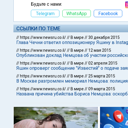
Будьте с нами:
Telegram
WhatsApp
Facebook
ССЫЛКИ ПО ТЕМЕ
//
https://www.newsru.co.il/
//
В мире
//
30 декабря 2015
Глава Чечни ответил оппозиционеру Яшину в Instag
//
https://www.newsru.co.il/
//
В мире
//
12 мая 2015
Опубликован доклад Немцова об участии российск
//
https://www.newsru.co.il/
//
В мире
//
02 апреля 2015
Яшин опроверг сообщение "Известий" о подаче зая
//
https://www.newsru.co.il/
//
В мире
//
25 марта 2015
В Москве разгромлен мемориал Немцова: полиция
//
https://www.newsru.co.il/
//
В мире
//
09 марта 2015
Названа причина убийства Бориса Немцова: оскор