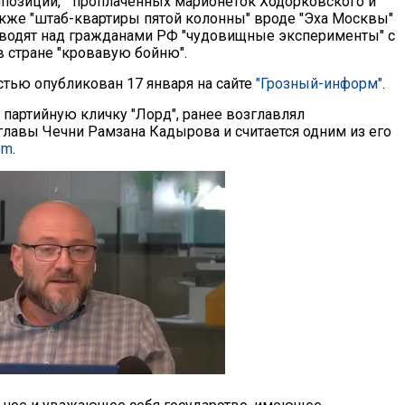
ппозиции, ""проплаченных марионеток Ходорковского и
также "штаб-квартиры пятой колонны" вроде "Эха Москвы"
оводят над гражданами РФ "чудовищные эксперименты" с
в стране "кровавую бойню".
стью опубликован 17 января на сайте
"Грозный-информ"
.
 партийную кличку "Лорд", ранее возглавлял
лавы Чечни Рамзана Кадырова и считается одним из его
om
.