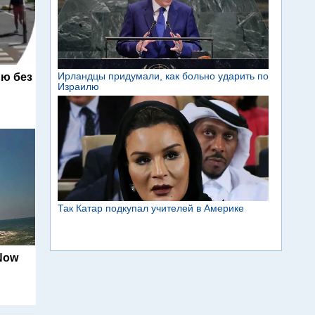
ю без
 Now