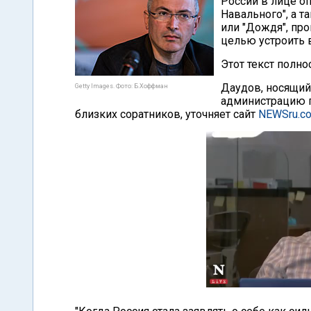
России в лице о
Навального", а 
или "Дождя", пр
целью устроить 
Этот текст полно
Даудов, носящий
Getty Images. Фото: Б.Хоффман
администрацию г
близких соратников, уточняет сайт
NEWSru.c