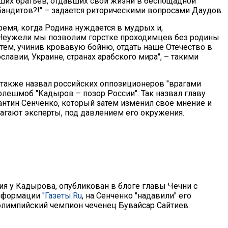
ших братьев, отдавших свои жизни в беспощадной
 бандитов?!" – задается риторическими вопросами Даудов.
время, когда Родина нуждается в мудрых и,
Неужели мы позволим горстке проходимцев без родины
атем, учинив кровавую бойню, отдать наше Отечество в
славии, Украине, странах арабского мира", – такими
также назвал российских оппозиционеров "врагами
х флешмоб "Кадыров – позор России". Так назвал главу
антин Сенченко, который затем изменил свое мнение и
гают эксперты, под давлением его окружения.
ия у Кадырова, опубликован в блоге главы Чечни с
информации
"Газеты.Ru
, на Сенченко "надавили" его
 олимпийский чемпион чеченец Бувайсар Сайтиев.