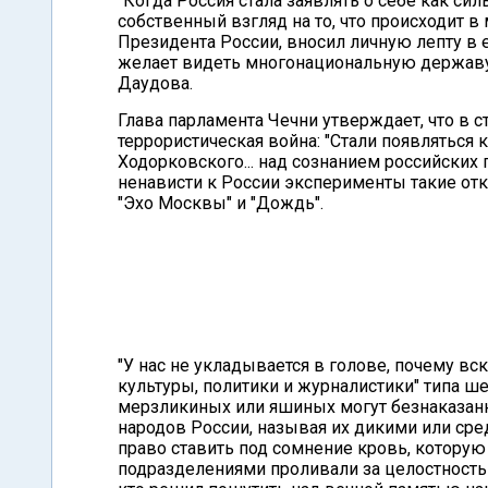
"Когда Россия стала заявлять о себе как с
собственный взгляд на то, что происходит в
Президента России, вносил личную лепту в е
желает видеть многонациональную державу 
Даудова.
Глава парламента Чечни утверждает, что в 
террористическая война: "Стали появляться
Ходорковского... над сознанием российски
ненависти к России эксперименты такие от
"Эхо Москвы" и "Дождь".
"У нас не укладывается в голове, почему 
культуры, политики и журналистики" типа 
мерзликиных или яшиных могут безнаказанн
народов России, называя их дикими или ср
право ставить под сомнение кровь, котору
подразделениями проливали за целостность