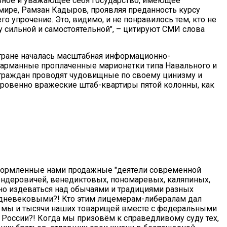
ильное и уважающее себя государство, имеющее
 мире, Рамзан Кадыров, проявляя преданность курсу
го упрочение. Это, видимо, и не понравилось тем, кто не
сильной и самостоятельной", – цитируют СМИ слова
стране началась масштабная информационно-
 карманные проплаченные марионетки типа Навального и
х граждан проводят чудовищные по своему цинизму и
кровенно вражеские штаб-квартиры пятой колонны, как
вскормленные нами продажные "деятели современной
шендеровичей, венедиктовых, пономаревых, каляпиных,
о издеваться над обычаями и традициями разных
едневековыми?! Кто этим лицемерам-либералам дал
ю мы и тысячи наших товарищей вместе с федеральными
 России?! Когда мы призовём к справедливому суду тех,