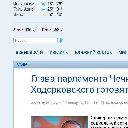
Иерусалим:
18° -
29°
Тель-Авив:
25° -
31°
Эйлат:
28° -
40°
$
3.006 ₪
€
3.463 ₪
ВСЕ НОВОСТИ
ИЗРАИЛЬ
БЛИЖНИЙ ВОСТОК
МИР
МИР
Глава парламента Чеч
Ходорковского готовя
время публикации: 17 января 2016 г., 13:19 | последнее об
Спикер парламен
социальной сети