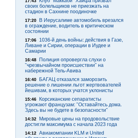
Клуб "Маккаби" Хайфа призвал
17:43
своих болельщиков не приезжать на
стадион в Сахнине поодиночке
В Иерусалиме автомобиль врезался
17:20
в ограждение, водитель в критическом
состоянии
1036-й день войны: действия в Газе,
17:06
Ливане и Сирии, операции в Иудее и
Самарии
Полиция опровергла слухи о
16:48
"чрезвычайном происшествии" на
набережной Тель-Авива
БАГАЦ отказался заморозить
16:40
решение о лишении льгот жертвователей
йешивам, в которых учатся уклонисты
Корсиканские сепаратисты
15:46
угрожают французам: "Оставайтесь дома.
Здесь вы не будете в безопасности"
Мировые цены на продовольствие
14:32
достигли максимума с начала 2023 года
Авиакомпании KLM и United
14:12