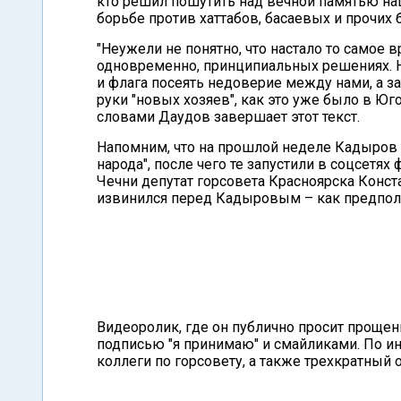
кто решил пошутить над вечной памятью на
борьбе против хаттабов, басаевых и прочих
"Неужели не понятно, что настало то самое 
одновременно, принципиальных решениях. 
и флага посеять недоверие между нами, а з
руки "новых хозяев", как это уже было в Юго
словами Даудов завершает этот текст.
Напомним, что на прошлой неделе Кадыров 
народа", после чего те запустили в соцсетя
Чечни депутат горсовета Красноярска Конст
извинился перед Кадыровым – как предпола
Видеоролик, где он публично просит прощен
подписью "я принимаю" и смайликами. По 
коллеги по горсовету, а также трехкратный