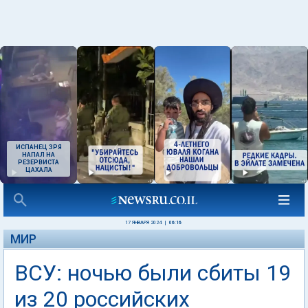
ИСПАНЕЦ ЗРЯ
НАПАЛ НА
РЕЗЕРВИСТА
ЦАХАЛА
17 ЯНВАРЯ 2024
|
06:16
МИР
ВСУ: ночью были сбиты 19
из 20 российских