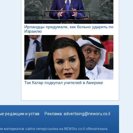
е редакции и устав
Реклама:
advertising@newsru.co.il
и материалов сайта гиперссылка на NEWSru.co.il обязательна.