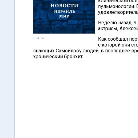
клинической бол
пульмонологии. 
удовлетворитель
Неделю назад, 9
актрисы, Алексе
Как сообщал пор
ruskino.ru
с которой они ст
знающих Самойлову людей, в последнее врем
хронический бронхит.