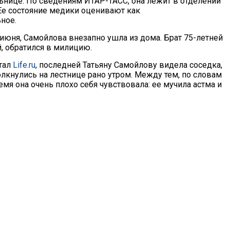
ьнице. По сведениям ИТАР-ТАСС, она лежит в отделении
Ее состояние медики оценивают как
ное.
 июня, Самойлова внезапно ушла из дома. Брат 75-летней
й, обратился в милицию.
тал
Life.ru
, последней Татьяну Самойлову видела соседка,
олкнулись на лестнице рано утром. Между тем, по словам
я она очень плохо себя чувствовала: ее мучила астма и