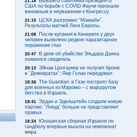
Бывшего советника президента
21:18
США по борьбе с COVID Фаучи признали
виновным в неуважении к Конгрессу
ЦСКА разгромил "Маккаби".
21:15
Результаты матчей Лиги Европы.
После купания в Кинерете у двух
21:08
человек выявлено редкое паразитарное
поражение глаз
В деле об убийстве Эльдара Даяна
20:47
появился свидетель
Эйнав Ценгаукер не получит брони
20:13
в "Демократах": Яир Голан передумал
The Guardian: в Газе построят базу
19:38
для военных из Марокко – с маршрутом
бегства в Израиль
Эрдан и Эдельштейн создали новую
18:41
партию: "Ликуд" больше не представляет
правых
Юношеская сборная Израиля по
18:24
гандболу впервые вышла на чемпионат
мира