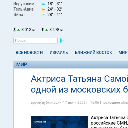
Иерусалим:
18° -
31°
Тель-Авив:
24° -
32°
Эйлат:
28° -
41°
$
3.013 ₪
€
3.478 ₪
ВСЕ НОВОСТИ
ИЗРАИЛЬ
БЛИЖНИЙ ВОСТОК
МИР
МИР
Актриса Татьяна Само
одной из московских 
время публикации: 17 июня 2009 г., 15:06 | последнее обно
Актриса Татьяна
российские СМИ,